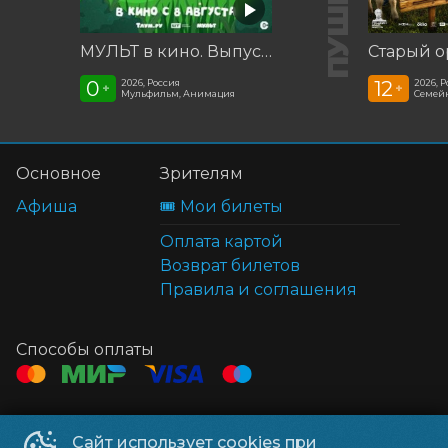
МУЛЬТ в кино. Выпуск №198. Некогда скучать
Старый о
0
12
2026, Россия
2026, 
+
+
Мульфильм, Анимация
Семей
Основное
Зрителям
Афиша
🎟️ Мои билеты
Оплата картой
Возврат билетов
Правила и соглашения
Способы оплаты
Контакты
Сайт использует cookies при