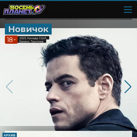
Новичок
18
2025, Канада, США
+
Боевик, Триллер
АРХИВ