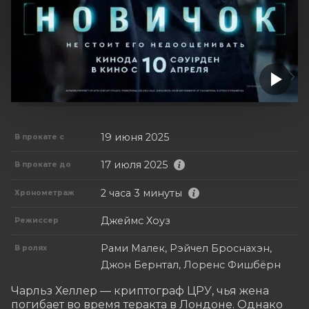
19 июня 2025
В прокате с
17 июля 2025
В прокате до
2 часа 3 минуты
Хронометраж
Джеймс Хоуз
Режиссер
Рами Малек, Рэйчел Броснахэн,
В ролях
Джон Бернтал, Лоренс Фишбёрн
Чарльз Хеллер — криптограф ЦРУ, чья жена 
погибает во время теракта в Лондоне. Однако 