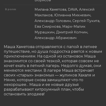
Борисов
Милана Хаметова, DAVA, Алексей
В ролях
Маклаков, Юлианна Михневич,
Александр Головин, Сергей Пукита,
Ева Смирнова, Марк-Малик
Мурашкин, Дмитрий Колчин,
Александр Абрамович
Маша Хаметова отправляется с папой в летнее 
путешествие, но душа подростка рвется к новым 
приключениям. На одной из остановок Маша 
знакомится со своей тезкой, которая совсем не 
хочет ехать в летний лагерь. Недолго думая, они 
меняются местами. В лагере Маша встречает 
своих «старых» знакомых — жуликов Хахаля и 
Няню, которые снова замышляют что-то 
нехорошее... Маша и ее новые друзья 
разрабатывают хитроумный план, чтобы 
остановить злодеев!