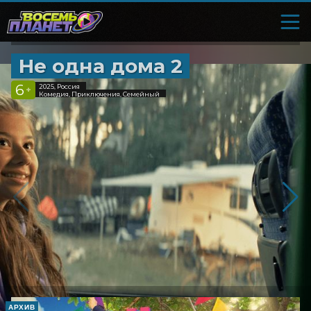
Не одна дома 2
6
2025, Россия
+
Комедия, Приключения, Семейный
АРХИВ