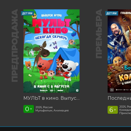
ПРЕДПРОДАЖА
ПРЕМЬЕРА
ДЕТЯМ
ДЕТЯМ
МУЛЬТ в кино. Выпуск №198. Некогда скучать
2026, Ро
0
2026, Россия
6
+
+
Комедия
Мульфильм, Анимация
Приклю