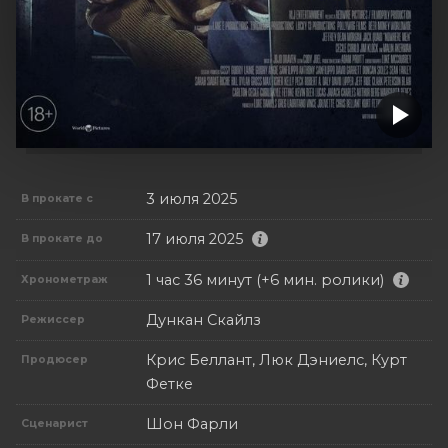
3 июля 2025
В прокате с
17 июля 2025
В прокате до
1 час 36 минут (+6 мин. ролики)
Хронометраж
Дункан Скайлз
Режиссер
Крис Беллант, Люк Дэниелс, Курт
Продюсер
Фетке
Шон Фарли
Сценарист