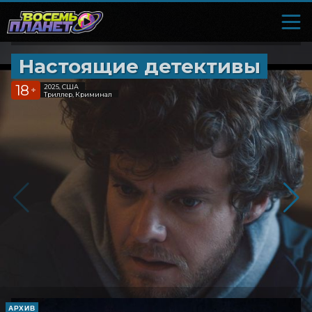
Настоящие детективы
18
2025, США
+
Триллер, Криминал
АРХИВ