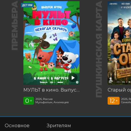
ПРЕМЬЕРА
ПУШКИНСКАЯ КАРТА
ДЕТЯМ
МУЛЬТ в кино. Выпуск №198. Некогда скучать
Старый о
0
12
2026, Россия
2026, 
+
+
Мульфильм, Анимация
Семей
Основное
Зрителям