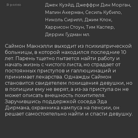
Джек Куэйд, Джеффри Дин Морган,
В ролях
Малин Акерман, Сесиль Кубило,
Николь Сирилл, Джим Клок,
Харрисон Стоун, Тим Каспер,
Деррик Гудман мл.
Саймон Макнэлли выходит из психиатрической 
больницы, в которой находился последние 10 
лет. Парень тщетно пытается найти работу и 
начать жизнь с чистого листа, но страдает от 
постоянных приступов и галлюцинаций и 
принимает лекарства. Однажды Саймон 
становится свидетелем похищения девушки, но 
в полиции ему не верят, а из-за приступа он не 
может описать внешность похитителя. 
Заручившись поддержкой соседа Эда 
Дирмана, охранника кампуса на пенсии, он 
решает самостоятельно найти и спасти девушку.