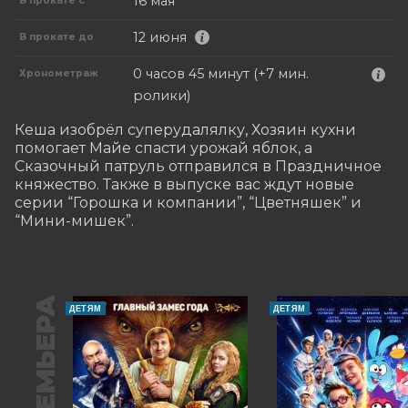
16 мая
В прокате с
12 июня
В прокате до
0 часов 45 минут (+7 мин.
Хронометраж
ролики)
Кеша изобрёл суперудалялку, Хозяин кухни 
помогает Майе спасти урожай яблок, а 
Сказочный патруль отправился в Праздничное 
княжество. Также в выпуске вас ждут новые 
серии “Горошка и компании”, “Цветняшек” и 
“Мини-мишек”.
ПРЕМЬЕРА
ДЕТЯМ
ДЕТЯМ