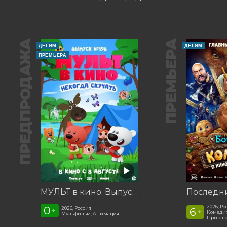
ПРЕДПРОДАЖА
ПРЕМЬЕРА
ДЕТЯМ
ДЕТЯМ
ПРЕМЬЕРА
МУЛЬТ в кино. Выпуск №198. Некогда скучать
2026, Ро
0
2026, Россия
6
+
+
Комедия
Мульфильм, Анимация
Приклю