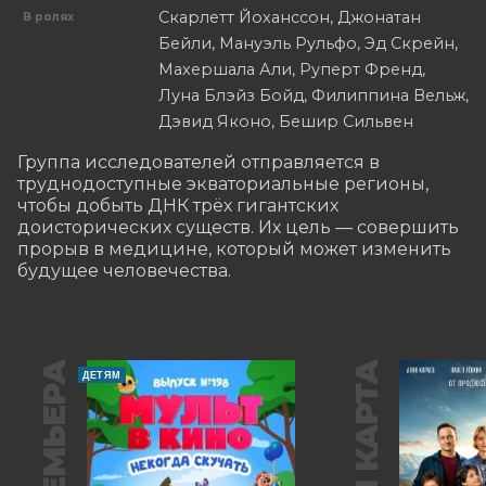
Скарлетт Йоханссон, Джонатан
В ролях
Бейли, Мануэль Рульфо, Эд Скрейн,
Махершала Али, Руперт Френд,
Луна Блэйз Бойд, Филиппина Вельж,
Дэвид Яконо, Бешир Сильвен
Группа исследователей отправляется в 
труднодоступные экваториальные регионы, 
чтобы добыть ДНК трёх гигантских 
доисторических существ. Их цель — совершить 
прорыв в медицине, который может изменить 
будущее человечества.
ПРЕМЬЕРА
ДЕТЯМ