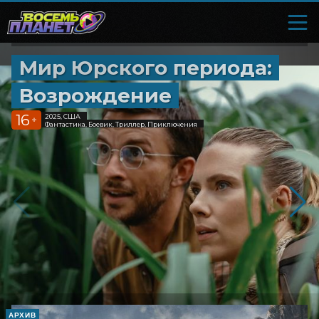
Мир Юрского периода:
Возрождение
16
2025, США
+
Фантастика, Боевик, Триллер, Приключения
АРХИВ