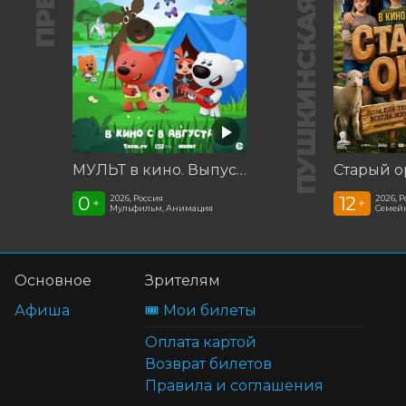
ПУШКИНСКАЯ КАРТА
МУЛЬТ в кино. Выпуск №198. Некогда скучать
Старый о
0
12
2026, Россия
2026, 
+
+
Мульфильм, Анимация
Семей
Основное
Зрителям
Афиша
🎟️ Мои билеты
Оплата картой
Возврат билетов
Правила и соглашения