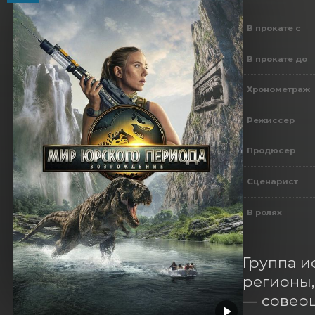
В прокате с
В прокате до
Хронометраж
Режиссер
Продюсер
Сценарист
В ролях
Группа и
регионы,
— соверш