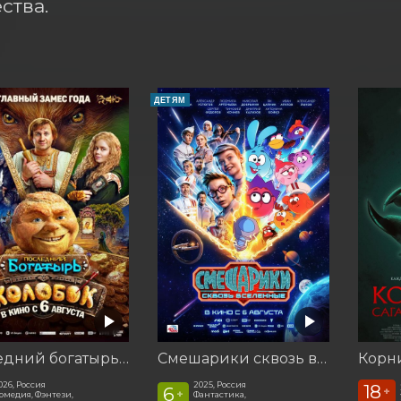
ства.
ДЕТЯМ
Последний богатырь. Колобок
Смешарики сквозь вселенные
026, Россия
2025, Россия
18
6
+
+
омедия, Фэнтези,
Фантастика,