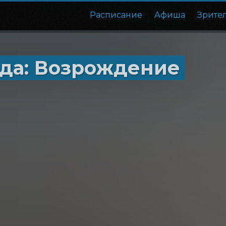
Расписание
Афиша
Зрите
да: Возрождение