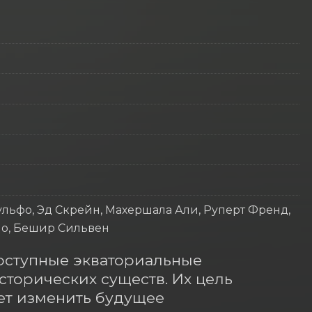
р
ульфо, Эд Скрейн, Махершала Али, Руперт Френд,
но, Бешир Сильвен
оступные экваториальные 
торических существ. Их цель 
т изменить будущее 