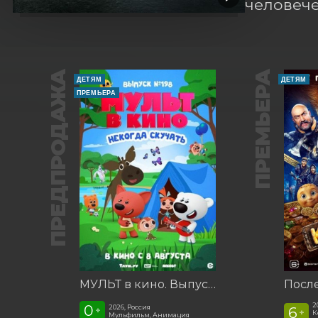
человече
ПРЕДПРОДАЖА
ПРЕМЬЕРА
ДЕТЯМ
ДЕТЯМ
ПРЕМЬЕРА
МУЛЬТ в кино. Выпуск №198. Некогда скучать
2
0
2026, Россия
6
+
+
К
Мульфильм, Анимация