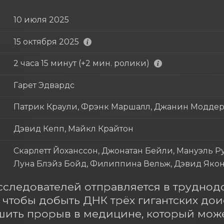
10 июля 2025
15 октября 2025
2 часа 15 минут (+2 мин. ролики)
Гарет Эдвардс
Патрик Краули, Фрэнк Маршалл, Джанин Модде
Дэвид Кепп, Майкл Крайтон
Скарлетт Йоханссон, Джонатан Бейли, Мануэль Р
Луна Блэйз Бойд, Филиппина Вельж, Дэвид Яко
сследователей отправляется в труднод
 чтобы добыть ДНК трёх гигантских доис
ить прорыв в медицине, который може