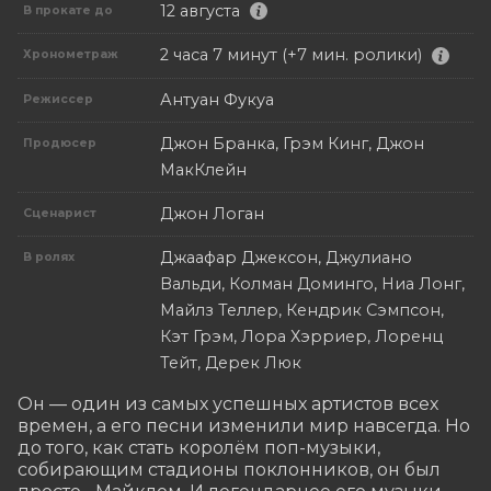
12 августа
В прокате до
2 часа 7 минут (+7 мин. ролики)
Хронометраж
Антуан Фукуа
Режиссер
Джон Бранка, Грэм Кинг, Джон
Продюсер
МакКлейн
Джон Логан
Сценарист
Джаафар Джексон, Джулиано
В ролях
Вальди, Колман Доминго, Ниа Лонг,
Майлз Теллер, Кендрик Сэмпсон,
Кэт Грэм, Лора Хэрриер, Лоренц
Тейт, Дерек Люк
Он — один из самых успешных артистов всех 
времен, а его песни изменили мир навсегда. Но 
до того, как стать королём поп-музыки, 
собирающим стадионы поклонников, он был 