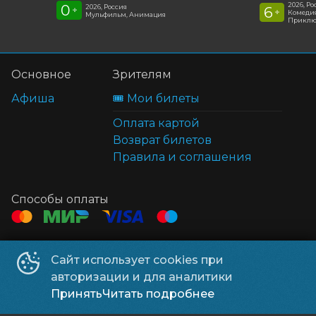
2026, Ро
0
2026, Россия
6
+
+
Комедия
Мульфильм, Анимация
Приклю
Основное
Зрителям
Афиша
🎟️ Мои билеты
Оплата картой
Возврат билетов
Правила и соглашения
Способы оплаты
Контакты
Сайт использует cookies при
ТЦ Клён
+7 914 322-70-60
авторизации и для аналитики
ТЦ Мега
+7 914 689-28-11
Принять
Читать подробнее