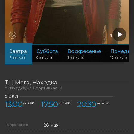
Завтра
Суббота
Воскресенье
Понедел
7 августа
8 августа
9 августа
10 августа
ТЦ Мега
Находка
г. Находка, ул. Спортивная, 2
5 Зал
13:00
17:50
20:30
от 300 ₽
от 470 ₽
от 470 ₽
28 мая
В прокате с