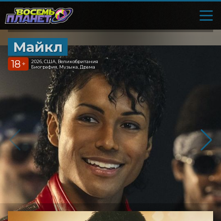
Майкл
18
2026, США, Великобритания
+
Биография, Музыка, Драма