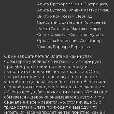
Алиса Прохорова, Мия Быстрицкая,
Алиса Буслова, Оливия Квятковская,
Виктор Конисевич, Леонид
Ярмольник, Екатерина Конисевич,
Роман Хан, Петр Мальцев, Мария
Староторжская, Севастьян Бугаев,
Ярослава Конисевич, Александр
Удалов, Варвара Верховых
Одиннадцатилетняя Злата на каникулах 
чрезмерно увлекается играми и игнорирует 
просьбы родителей помочь по дому и 
выполнить школьные летние задания. Отец 
наказывает дочь и конфискует ее игровые 
устройства до начала учебного года. Злата очень 
огорчается и перед сном загадывает желание: 
«Играть всегда без всяких лимитов!». Утром оно 
сбывается – девочка оказывается внутри игры. 
Сначала ей все нравится, но, столкнувшись с 
трудностями, Злата приходит к выводу, что 
играть 24 часа напролет не так приятно, как ей 