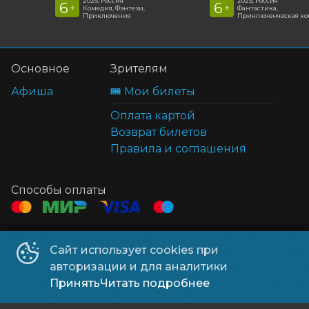
2026, Россия
2025, Россия
6
6
+
+
Комедия, Фэнтези,
Фантастика,
Приключения
Приключенческая к
Основное
Зрителям
Афиша
🎟️ Мои билеты
Оплата картой
Возврат билетов
Правила и соглашения
Способы оплаты
Контакты
Сайт использует cookies при
ТЦ Клён
+7 914 322-70-60
авторизации и для аналитики
ТЦ Мега
+7 914 689-28-11
Принять
Читать подробнее