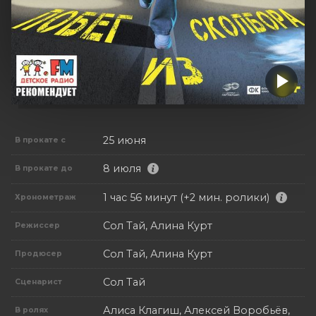
25 июня
В прокате с
8 июля
В прокате до
1 час 56 минут (+2 мин. ролики)
Хронометраж
Сол Тай, Алина Курт
Режиссер
Сол Тай, Алина Курт
Продюсер
Сол Тай
Сценарист
Алиса Клагиш, Алексей Воробьёв,
В ролях