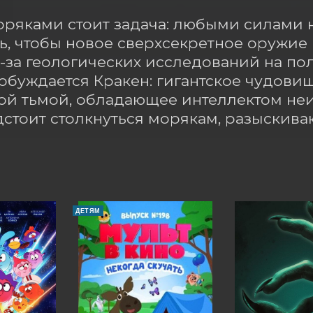
ряками стоит задача: любыми силами н
ь, чтобы новое сверхсекретное оружие п
-за геологических исследований на пол
обуждается Кракен: гигантское чудовище
й тьмой, обладающее интеллектом неи
стоит столкнуться морякам, разыски
ДЕТЯМ