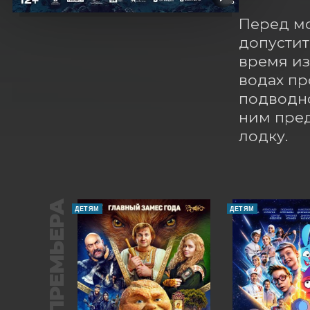
Перед мо
допустит
время из
водах пр
подводно
ним пред
лодку.
ПРЕМЬЕРА
ДЕТЯМ
ДЕТЯМ