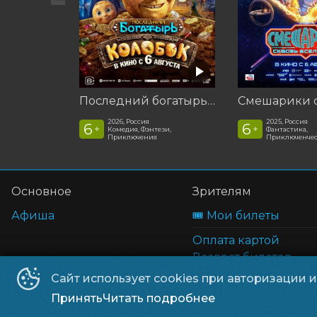
Последний богатырь. Колобок
2026, Россия
2025, Россия
6
6
+
+
Комедия, Фэнтези,
Фантастика,
Приключения
Приключенчес
Основное
Зрителям
Афиша
🎟️ Мои билеты
Оплата картой
Возврат билетов
Правила и соглаше
Сайт использует cookies при авторизации 
Принять
Читать подробнее