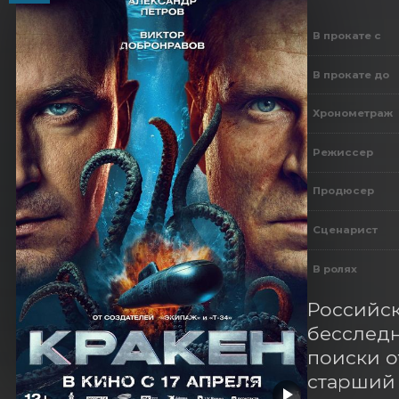
В прокате с
В прокате до
Хронометраж
Режиссер
Продюсер
Сценарист
В ролях
Российск
бесследн
поиски о
старший 