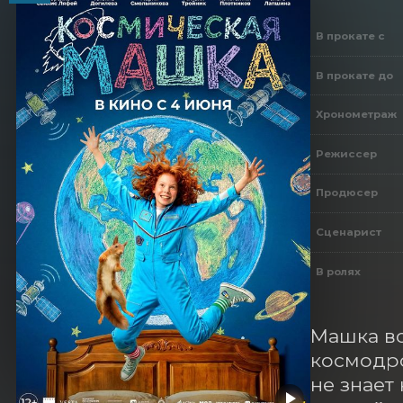
В прокате с
В прокате до
Хронометраж
Режиссер
Продюсер
Сценарист
В ролях
Машка вс
космодро
не знает