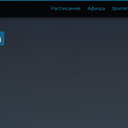
Расписание
Афиша
Зрите
а