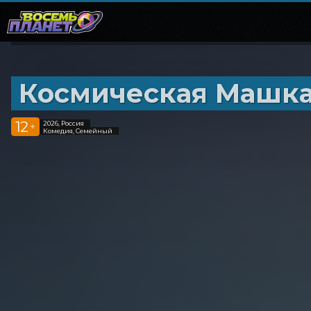
Космическая Машк
12
2026, Россия
+
Комедия, Семейный