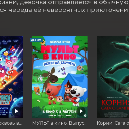
изни, девочка отправляется в обычную ш
ся череда её невероятных приключени
ДЕТЯМ
Смешарики сквозь вселенные
МУЛЬТ в кино. Выпуск №198. Некогда скучать