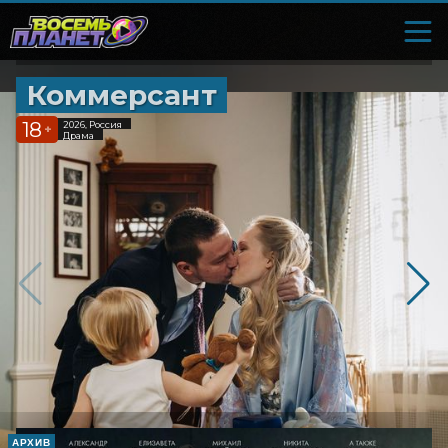
Коммерсант
18
2026, Россия
+
Драма
АРХИВ