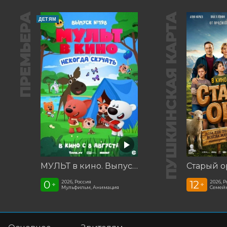
ПРЕМЬЕРА
ПУШКИНСКАЯ КАРТА
ДЕТЯМ
МУЛЬТ в кино. Выпуск №198. Некогда скучать
Старый о
0
12
2026, Россия
2026, 
+
+
Мульфильм, Анимация
Семей