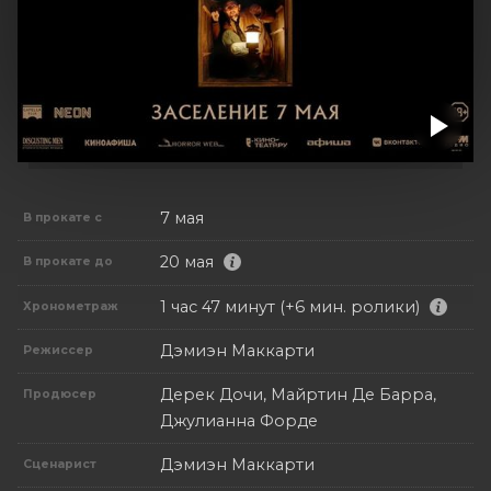
7 мая
В прокате с
20 мая
В прокате до
1 час 47 минут (+6 мин. ролики)
Хронометраж
Дэмиэн Маккарти
Режиссер
Дерек Дочи, Майртин Де Барра,
Продюсер
Джулианна Форде
Дэмиэн Маккарти
Сценарист