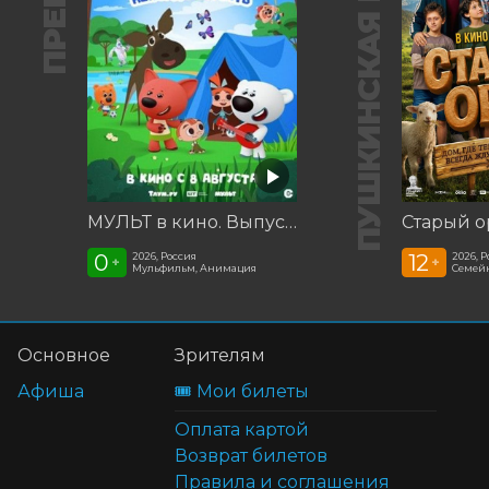
ПУШКИНСКАЯ КАРТА
МУЛЬТ в кино. Выпуск №198. Некогда скучать
Старый о
0
12
2026, Россия
2026, 
+
+
Мульфильм, Анимация
Семей
Основное
Зрителям
Афиша
🎟️ Мои билеты
Оплата картой
Возврат билетов
Правила и соглашения