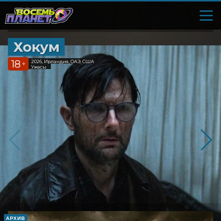
Хокум
18
2026, Ирландия, ОАЭ, США
+
Ужасы
АРХИВ