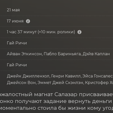
21 мая
17 июня
1 час 37 минут (+10 мин. ролики)
Гай Ричи
Айван Эткинсон, Пабло Бариньяга, Дэйв Каплан
Гай Ричи
Джейк Джилленхол, Генри Кавилл, Эйса Гонсалес
Джейсон Вон, Эммет Джей Скэнлэн, Кристофер Х
зжалостный магнат Салазар присваивае
онко получают задание вернуть деньги
моментально стоила бы жизни кому угодн