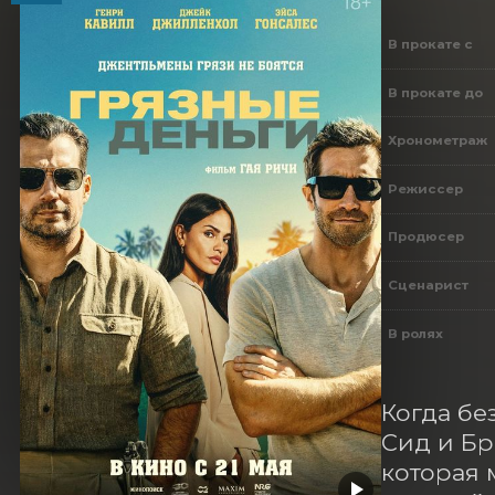
В прокате с
В прокате до
Хронометраж
Режиссер
Продюсер
Сценарист
В ролях
Когда бе
Сид и Бр
которая 