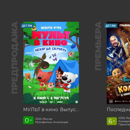
ПРЕДПРОДАЖА
ПРЕМЬЕРА
ДЕТЯМ
ДЕТЯМ
МУЛЬТ в кино. Выпуск №198. Некогда скучать
2026, Ро
0
2026, Россия
6
+
+
Комедия
Мульфильм, Анимация
Приклю