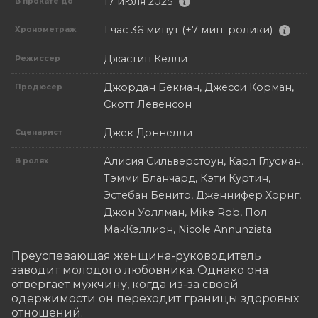
17 июля 2025
В прокате до
1 час 36 минут (+7 мин. ролики)
Хронометраж
Джастин Келли
Режиссер
Джордан Бекман, Джесси Корман,
Продюсер
Скотт Левенсон
Джек Доннелли
Сценарист
Алисия Сильверстоун, Карл Глусман,
В ролях
Тэмми Бланчард, Кэти Куртин,
Эстебан Бенито, Дженнифер Хорнг,
Джон Уоллман, Mike Rob, Пол
МакКэллион, Nicole Annunziata
Преуспевающая женщина-руководитель 
заводит молодого любовника. Однако она 
отвергает мужчину, когда из-за своей 
одержимости он переходит границы здоровых 
отношений.