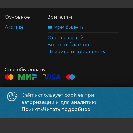
Основное
Зрителям
Афиша
🎟️ Мои билеты
Оплата картой
Возврат билетов
Правила и соглашения
Способы оплаты
Контакты
Сайт использует cookies при
ТЦ Клён
+7 914 322-70-60
авторизации и для аналитики
ТЦ Мега
+7 914 689-28-11
Принять
Читать подробнее
ООО УК «Находка Мега»
©
2026
Powered by
p24.app