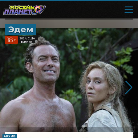
Эдем
18
2024, США
+
Триллер
АРХИВ