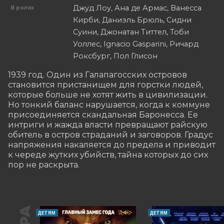
Джуд Лоу, Ана де Армас, Ванесса
В ролях
Кирби, Даниэль Брюль, Сидни
Суини, Джонатан Титтел, Тоби
Уоллес, Ignacio Gasparini, Ричард
Роксбург, Пол Глисон
1939 год. Один из Галапагосских островов 
становится пристанищем для горстки людей, 
которые больше не хотят жить в цивилизации. 
Но тонкий баланс нарушается, когда к коммуне 
присоединяется скандальная Баронесса. Ее 
интриги и жажда власти превращают райскую 
обитель в остров страданий и заговоров. Градус 
напряжения накаляется до предела и приводит 
к череде жутких убийств, тайна которых до сих 
пор не раскрыта.
ДЕТЯМ
ДЕТЯМ