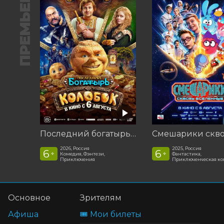
ПРЕМЬЕРА
Последний богатырь. Колобок
2026, Россия
2025, Россия
6
6
+
+
Комедия, Фэнтези,
Фантастика,
Приключения
Приключенческая к
Основное
Зрителям
Афиша
🎟️ Мои билеты