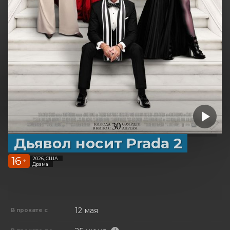
Дьявол носит Prada 2
16
2026, США
+
Драма
12 мая
В прокате с