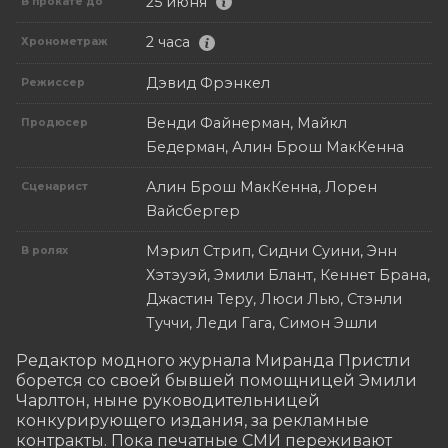
25 июня
В прокате до
2 часа
Хронометраж
Дэвид Фрэнкел
Режиссер
Венди Файнерман, Майкл
Продюсер
Бедерман, Алин Брош МакКенна
Алин Брош МакКенна, Лорен
Сценарист
Вайсбергер
Мэрил Стрип, Сидни Суини, Энн
В ролях
Хэтэуэй, Эмили Блант, Кеннет Брана,
Джастин Теру, Люси Лью, Стэнли
Туччи, Леди Гага, Симон Эшли
Редактор модного журнала Миранда Пристли 
борется со своей бывшей помощницей Эмили 
Чарлтон, ныне руководительницей 
конкурирующего издания, за рекламные 
контракты. Пока печатные СМИ переживают 