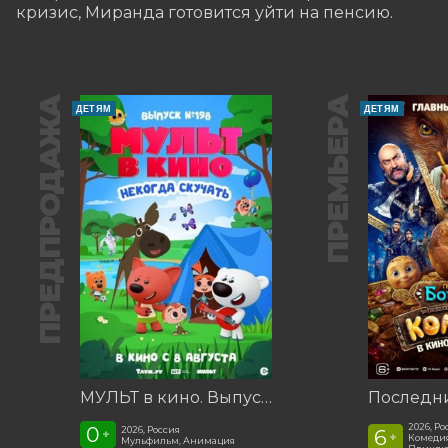
кризис, Миранда готовится уйти на пенсию.
ПРЕДПРОДАЖА
ПРЕМЬЕРА
ДЕТЯМ
ДЕТЯМ
МУЛЬТ в кино. Выпуск №198. Некогда скучать
2026, Ро
0
2026, Россия
6
+
+
Комедия
Мульфильм, Анимация