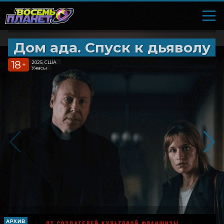
Дом ада. Спуск к дьяволу
18
2025, США
+
Ужасы
АРХИВ