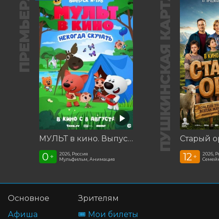
ПРЕМЬЕРА
ПУШКИНСКАЯ КАРТА
МУЛЬТ в кино. Выпуск №198. Некогда скучать
Старый о
0
12
2026, Россия
2026, 
+
+
Мульфильм, Анимация
Семей
Основное
Зрителям
Афиша
🎟️ Мои билеты