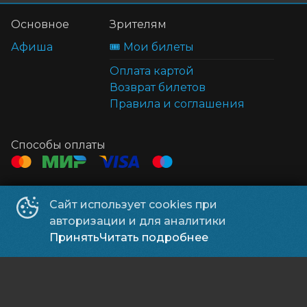
Основное
Зрителям
Афиша
🎟️ Мои билеты
Оплата картой
Возврат билетов
Правила и соглашения
Способы оплаты
Контакты
Сайт использует cookies при
ТЦ Клён
+7 914 322-70-60
авторизации и для аналитики
ТЦ Мега
+7 914 689-28-11
Принять
Читать подробнее
ООО УК «Находка Мега»
©
2026
Powered by
p24.app