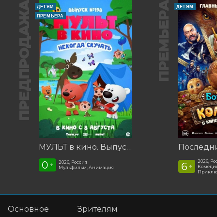
ПРЕДПРОДАЖА
ПРЕМЬЕРА
ДЕТЯМ
ДЕТЯМ
ПРЕМЬЕРА
МУЛЬТ в кино. Выпуск №198. Некогда скучать
2026, Ро
0
2026, Россия
6
+
+
Комедия
Мульфильм, Анимация
Приклю
Основное
Зрителям