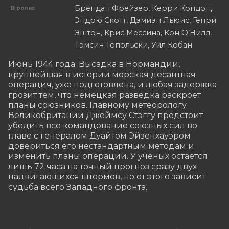
Брендан Фрейзер, Керри Кондон,
В ролях
Эндрю Скотт, Дэмиэн Льюис, Генри
Эштон, Крис Мессина, Кон О’Нилл,
Тэмсин Топольски, Уил Кобан
Июнь 1944 года. Высадка в Нормандии, 
крупнейшая в истории морская десантная 
операция, уже подготовлена, и любая задержка 
грозит тем, что немецкая разведка раскроет 
планы союзников. Главному метеорологу 
Великобритании Джеймсу Стэггу предстоит 
убедить все командование союзных сил во 
главе с генералом Дуайтом Эйзенхауэром 
довериться его нестандартным методам и 
изменить планы операции. У ученых остается 
лишь 72 часа на точный прогноз сразу двух 
надвигающихся штормов, но от этого зависит 
судьба всего Западного фронта.