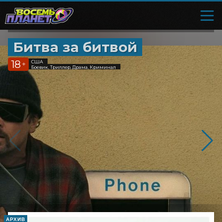
Битва за битвой
18
США
+
Боевик, Триллер, Драма, Криминал
АРХИВ