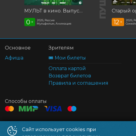
МУЛЬТ в кино. Выпуск №198. Некогда скучать
Старый о
0
12
2026, Россия
2026, 
+
+
Мульфильм, Анимация
Семей
Основное
Зрителям
Афиша
🎟️ Мои билеты
Оплата картой
Возврат билетов
Правила и соглашения
Способы оплаты
Контакты
Сайт использует cookies при
ТЦ Клён
+7 914 322-70-60