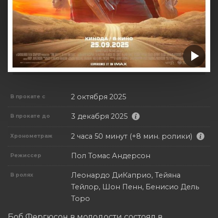
2 октября 2025
В прокате с
3 декабря 2025
В прокате до
2 часа 50 минут (+8 мин. ролики)
Хронометраж
Пол Томас Андерсон
Режиссер
Леонардо ДиКаприо, Тейяна
В ролях
Тейлор, Шон Пенн, Бенисио Дель
Торо
Боб Фергюсон в молодости состоял в 