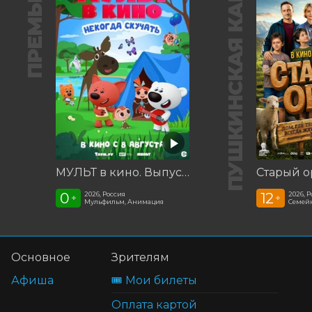
ПРЕМЬЕРА
ПУШКИНСКАЯ КАРТА
МУЛЬТ в кино. Выпуск №198. Некогда скучать
Старый о
0
12
2026, Россия
2026, 
+
+
Мульфильм, Анимация
Семей
Основное
Зрителям
Афиша
🎟️ Мои билеты
Оплата картой