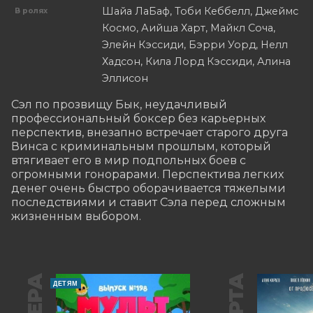
Шайа ЛаБаф, Тоби Кеббелл, Джеймс
В ролях
Космо, Аийша Харт, Майкл Соча,
Элейн Кэссиди, Бэрри Уорд, Нелл
Хадсон, Кила Лорд Кэссиди, Алина
Эллисон
Сэл по прозвищу Бык, неудачливый 
профессиональный боксер без карьерных 
перспектив, внезапно встречает старого друга 
Винса с криминальным прошлым, который 
втягивает его в мир подпольных боев с 
огромными гонорарами. Перспектива легких 
денег очень быстро оборачивается тяжелыми 
последствиями и ставит Сэла перед сложным 
жизненным выбором.
ДЕТЯМ