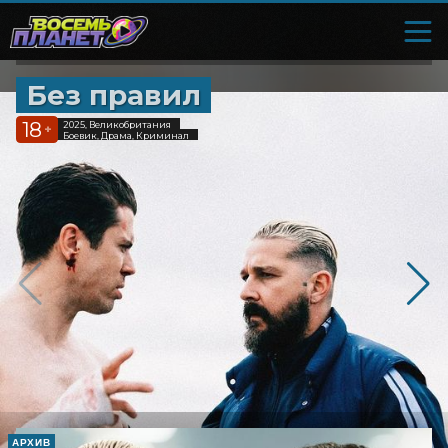
Без правил
18
2025, Великобритания
+
Боевик, Драма, Криминал
АРХИВ