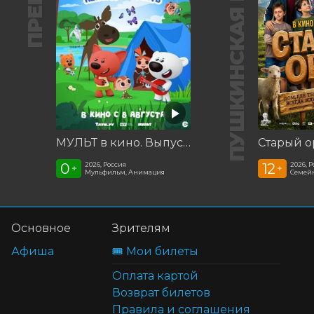
ПУШКИНСКАЯ КАРТА
МУЛЬТ в кино. Выпуск №198. Некогда скучать
Старый о
0
12
2026, Россия
2026, 
+
+
Мульфильм, Анимация
Семей
Основное
Зрителям
Афиша
🎟️ Мои билеты
Оплата картой
Возврат билетов
Правила и соглашения