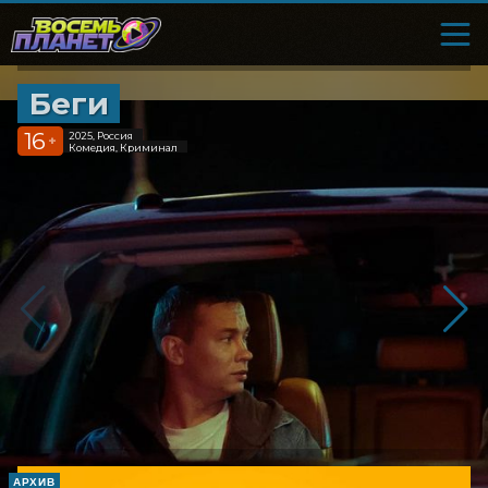
Беги
16
2025, Россия
+
Комедия, Криминал
АРХИВ