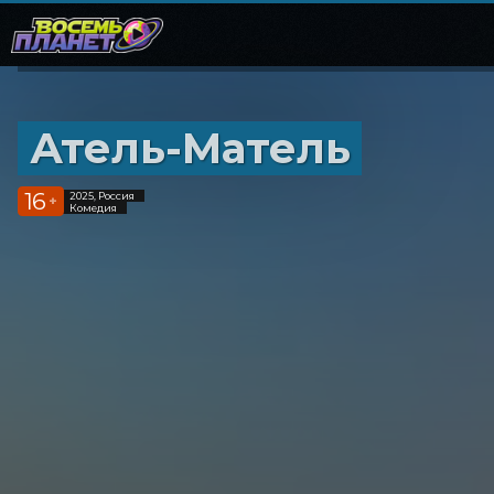
Атель-Матель
16
2025, Россия
+
Комедия