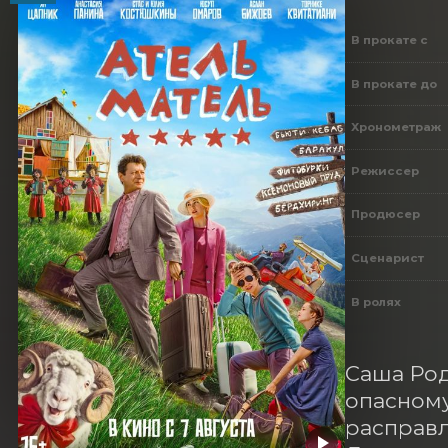
В прокате с
В прокате до
Хронометраж
Режиссер
Продюсер
Сценарист
В ролях
Саша Род
опасному
расправл