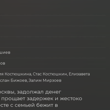
ишиев
нов
ия Костюшкина, Стас Костюшкин, Елизавета
Аслан Бижоев, Залим Мирзоев
квы, задолжал денег 
 прощает задержек и жестоко 
те с семьей бежит в 