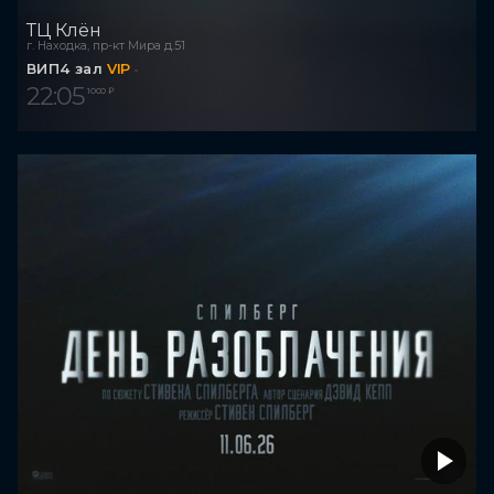
ТЦ Клён
г. Находка, пр-кт Мира д.51
ВИП4 зал
VIP
22:05
1 000 ₽