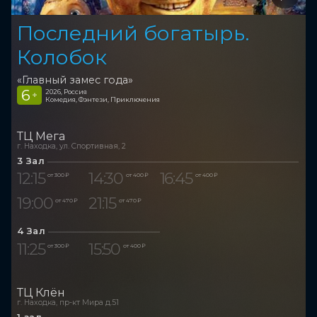
Последний богатырь.
Колобок
«Главный замес года»
6
2026, Россия
+
Комедия, Фэнтези, Приключения
ТЦ Мега
г. Находка, ул. Спортивная, 2
3 Зал
12:15
14:30
16:45
от 300 ₽
от 400 ₽
от 400 ₽
19:00
21:15
от 470 ₽
от 470 ₽
4 Зал
11:25
15:50
от 300 ₽
от 400 ₽
ТЦ Клён
г. Находка, пр-кт Мира д.51