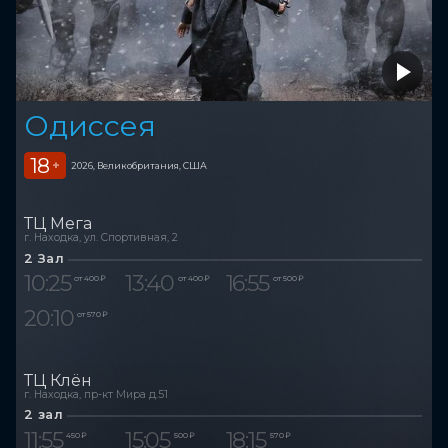
Одиссея
18
+
2026, Великобритания, США
ТЦ Мега
г. Находка, ул. Спортивная, 2
2 Зал
10:25
13:40
16:55
от 400 ₽
от 400 ₽
от 500 ₽
20:10
от 570 ₽
ТЦ Клён
г. Находка, пр-кт Мира д.51
2 зал
11:55
15:05
18:15
450 ₽
500 ₽
570 ₽