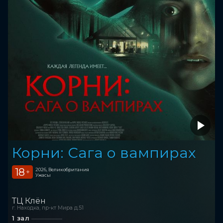
Корни: Сага о вампирах
18
2026, Великобритания
+
Ужасы
ТЦ Клён
г. Находка, пр-кт Мира д.51
1 зал