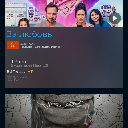
За любовь
16
2026, Россия
+
Мелодрама, Комедия, Фэнтези
ТЦ Клён
г. Находка, пр-кт Мира д.51
ВИП4 зал
VIP
13:10
1 000 ₽