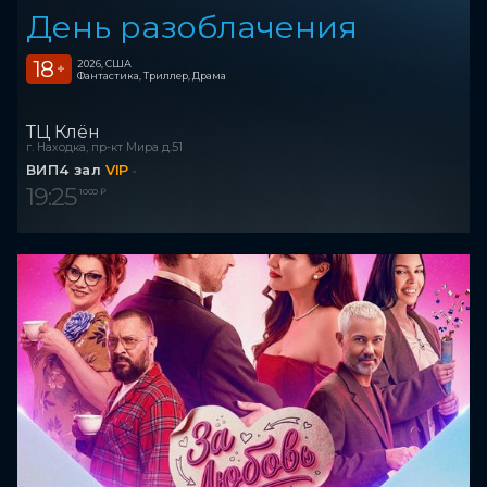
День разоблачения
18
2026, США
+
Фантастика, Триллер, Драма
ТЦ Клён
г. Находка, пр-кт Мира д.51
ВИП4 зал
VIP
19:25
1 000 ₽