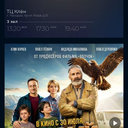
ТЦ Клён
г. Находка, пр-кт Мира д.51
3 зал
13:20
17:30
19:40
350 ₽
470 ₽
470 ₽