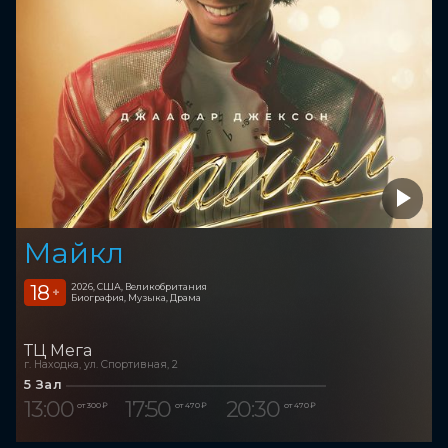
Майкл
18
2026, США, Великобритания
+
Биография, Музыка, Драма
ТЦ Мега
г. Находка, ул. Спортивная, 2
5 Зал
13:00
17:50
20:30
от 300 ₽
от 470 ₽
от 470 ₽