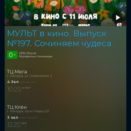
МУЛЬТ в кино. Выпуск
№197. Сочиняем чудеса
0
2026, Россия
+
Мульфильм, Анимация
ТЦ Мега
г. Находка, ул. Спортивная, 2
4 Зал
10:25
от 100 ₽
ТЦ Клён
г. Находка, пр-кт Мира д.51
3 зал
12:25
100 ₽