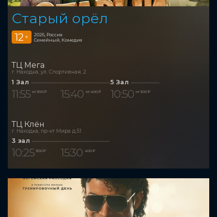
Старый орёл
12
2026, Россия
+
Семейный, Комедия
ТЦ Мега
г. Находка, ул. Спортивная, 2
1 Зал
5 Зал
11:55
15:40
10:50
от 300 ₽
от 400 ₽
от 300 ₽
ТЦ Клён
г. Находка, пр-кт Мира д.51
3 зал
10:25
15:30
300 ₽
400 ₽