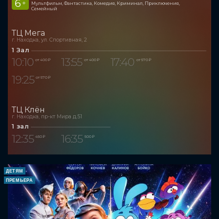
6
+
Мультфильм, Фантастика, Комедия, Криминал, Приключения,
Семейный
ТЦ Мега
г. Находка, ул. Спортивная, 2
1 Зал
10:10
13:55
17:40
от 400 ₽
от 400 ₽
от 570 ₽
19:25
от 570 ₽
ТЦ Клён
г. Находка, пр-кт Мира д.51
1 зал
12:35
16:35
450 ₽
500 ₽
ДЕТЯМ
ПРЕМЬЕРА