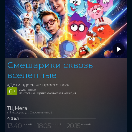
Смешарики сквозь
вселенные
«Дети здесь не просто так»
6
2025, Россия
+
Фантастика, Приключенческая комедия
ТЦ Мега
г. Находка, ул. Спортивная, 2
4 Зал
13:40
18:05
20:15
от 300 ₽
от 470 ₽
от 470 ₽