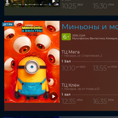
10:25
15:30
350 ₽
470 ₽
Миньоны и м
ДЕТЯМ
6
2026, США
+
Мультфильм, Фантастика, Комедия
ТЦ Мега
г. Находка, ул. Спортивная, 2
1 Зал
10:10
13:55
от 450 ₽
от 470 ₽
ТЦ Клён
г. Находка, пр-кт Мира д.51
1 зал
12:35
16:35
470 ₽
570 ₽