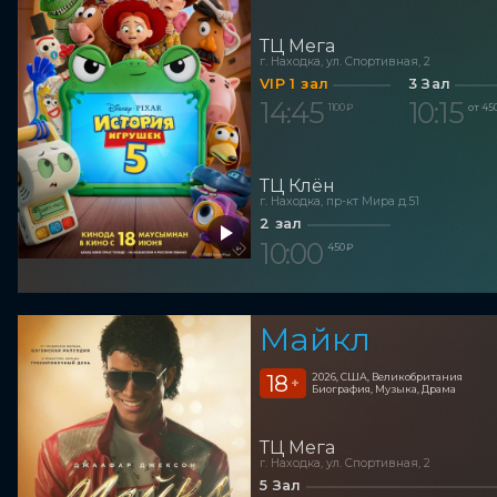
ТЦ Мега
г. Находка, ул. Спортивная, 2
VIP 1 зал
3 Зал
14:45
10:15
1 100 ₽
от 45
ТЦ Клён
г. Находка, пр-кт Мира д.51
2 зал
10:00
450 ₽
Майкл
18
2026, США, Великобритания
+
Биография, Музыка, Драма
ТЦ Мега
г. Находка, ул. Спортивная, 2
5 Зал