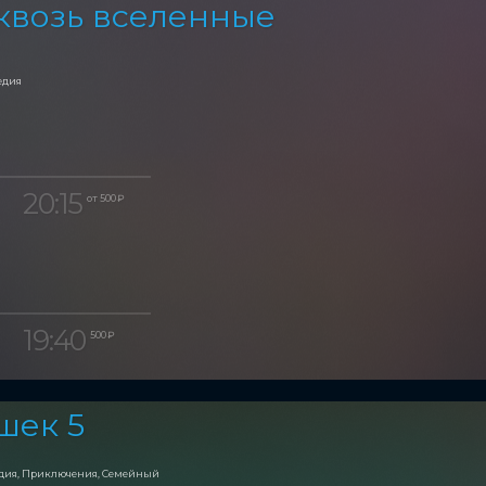
квозь вселенные
едия
20:15
от 500 ₽
19:40
500 ₽
шек 5
едия, Приключения, Семейный