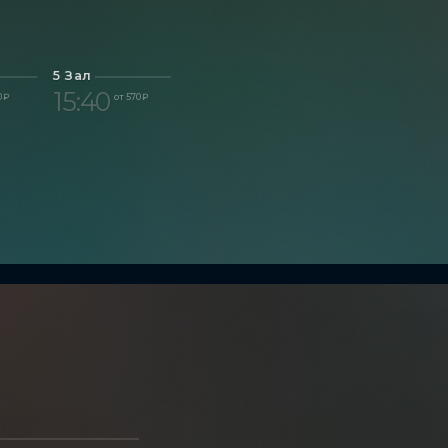
5 Зал
15:40
0 ₽
от 570 ₽