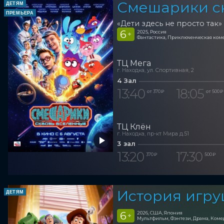
Смешарики с
ДЕТЯМ
ПРЕМЬЕРА
«Дети здесь не просто так»
6
2025, Россия
+
Фантастика, Приключенческая ком
ТЦ Мега
г. Находка, ул. Спортивная, 2
4 Зал
13:40
18:05
от 370 ₽
от 500 ₽
ТЦ Клён
г. Находка, пр-кт Мира д.51
3 зал
13:20
17:30
370 ₽
500 ₽
История игру
ДЕТЯМ
6
2026, США, Япония
+
Мультфильм, Фэнтези, Драма, Ком