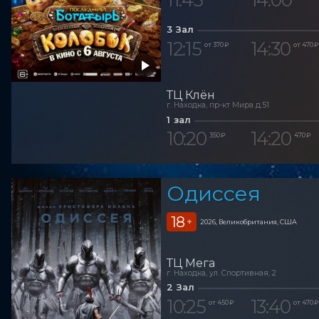
3 Зал
12:15
14:30
от 370 ₽
от 470 ₽
ТЦ Клён
г. Находка, пр-кт Мира д.51
1 зал
10:20
14:20
350 ₽
470 ₽
Одиссея
18
+
2026, Великобритания, США
ТЦ Мега
г. Находка, ул. Спортивная, 2
2 Зал
10:25
13:40
от 450 ₽
от 470 ₽