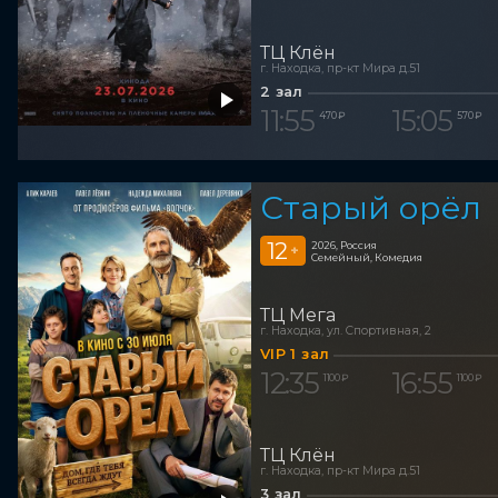
ТЦ Клён
г. Находка, пр-кт Мира д.51
2 зал
11:55
15:05
470 ₽
570 ₽
Старый орёл
12
2026, Россия
+
Семейный, Комедия
ТЦ Мега
г. Находка, ул. Спортивная, 2
VIP 1 зал
12:35
16:55
1 100 ₽
1 100 ₽
ТЦ Клён
г. Находка, пр-кт Мира д.51
3 зал