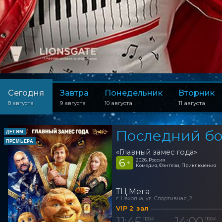
Сегодня
Завтра
Понедельник
Вторник
8 августа
9 августа
10 августа
11 августа
Последний бо
ДЕТЯМ
ПРЕМЬЕРА
«Главный замес года»
6
2026, Россия
+
Комедия, Фэнтези, Приключения
ТЦ Мега
г. Находка, ул. Спортивная, 2
VIP 2 зал
11:45
14:00
1 100 ₽
1 100 ₽