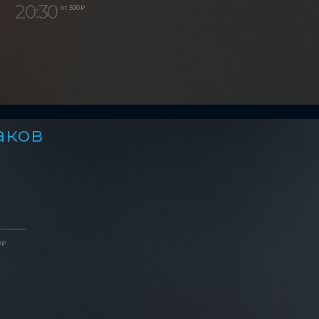
20:30
от 500 ₽
аков
 ₽