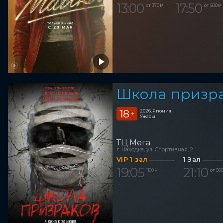
13:00
17:50
от 370 ₽
от 500 ₽
Школа призр
18
2026, Япония
+
Ужасы
ТЦ Мега
г. Находка, ул. Спортивная, 2
VIP 1 зал
1 Зал
19:05
21:10
1 100 ₽
от 500