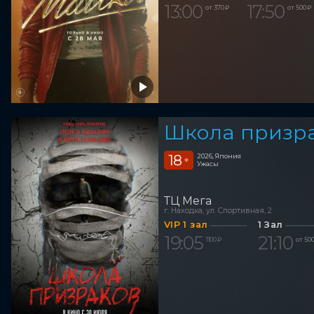
13:00
17:50
от 370 ₽
от 500 ₽
Школа призр
18
2026, Япония
+
Ужасы
ТЦ Мега
г. Находка, ул. Спортивная, 2
VIP 1 зал
1 Зал
19:05
21:10
1 100 ₽
от 500