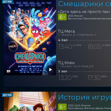
Смешарики с
ДЕТЯМ
«Дети здесь не просто так»
6
2025, Россия
+
Фантастика, Приключенческая ком
ТЦ Мега
г. Находка, ул. Спортивная, 2
4 Зал
13:40
18:05
от 370 ₽
от 500 ₽
ТЦ Клён
г. Находка, пр-кт Мира д.51
3 зал
13:20
17:30
370 ₽
500 ₽
История игру
ДЕТЯМ
6
2026, США, Япония
+
Мультфильм, Фэнтези, Драма, Ком