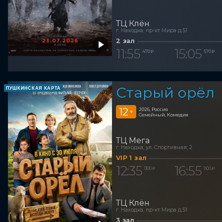
ТЦ Клён
г. Находка, пр-кт Мира д.51
2 зал
11:55
15:05
470 ₽
570 ₽
Старый орёл
ПУШКИНСКАЯ КАРТА
12
2026, Россия
+
Семейный, Комедия
ТЦ Мега
г. Находка, ул. Спортивная, 2
VIP 1 зал
12:35
16:55
1 100 ₽
1 100 ₽
ТЦ Клён
г. Находка, пр-кт Мира д.51
3 зал