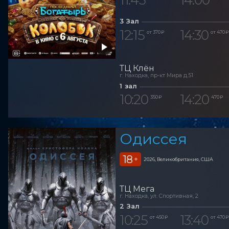
3 Зал
12:15
14:30
от 370 ₽
от 470 ₽
ТЦ Клён
г. Находка, пр-кт Мира д.51
1 зал
10:20
14:20
350 ₽
470 ₽
Одиссея
18
+
2026, Великобритания, США
ТЦ Мега
г. Находка, ул. Спортивная, 2
2 Зал
10:25
13:40
от 450 ₽
от 470 ₽