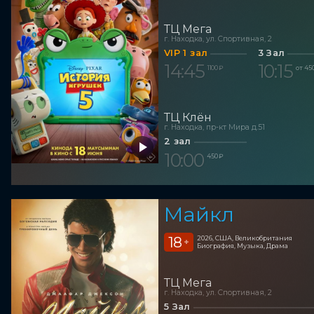
ТЦ Мега
г. Находка, ул. Спортивная, 2
VIP 1 зал
3 Зал
14:45
10:15
1 100 ₽
от 45
ТЦ Клён
г. Находка, пр-кт Мира д.51
2 зал
10:00
450 ₽
Майкл
18
2026, США, Великобритания
+
Биография, Музыка, Драма
ТЦ Мега
г. Находка, ул. Спортивная, 2
5 Зал