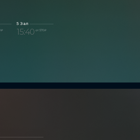
5 Зал
15:40
0 ₽
от 570 ₽