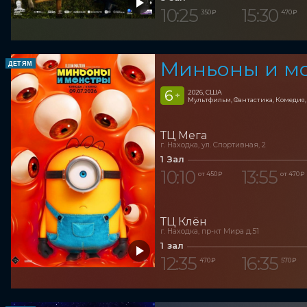
10:25
15:30
350 ₽
470 ₽
Миньоны и м
ДЕТЯМ
6
2026, США
+
Мультфильм, Фантастика, Комедия
ТЦ Мега
г. Находка, ул. Спортивная, 2
1 Зал
10:10
13:55
от 450 ₽
от 470 ₽
ТЦ Клён
г. Находка, пр-кт Мира д.51
1 зал
12:35
16:35
470 ₽
570 ₽