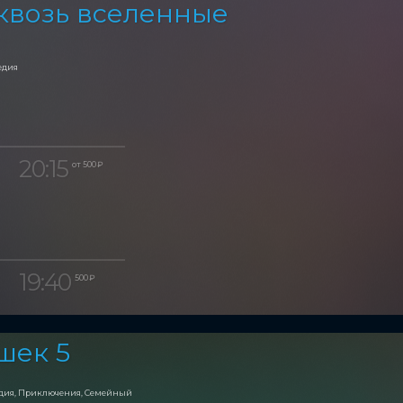
квозь вселенные
едия
20:15
от 500 ₽
19:40
500 ₽
шек 5
едия, Приключения, Семейный