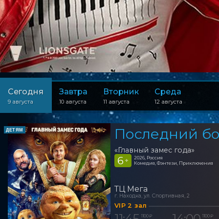
Сегодня
Завтра
Вторник
Среда
9 августа
10 августа
11 августа
12 августа
Последний бо
ДЕТЯМ
«Главный замес года»
6
2026, Россия
+
Комедия, Фэнтези, Приключения
ТЦ Мега
г. Находка, ул. Спортивная, 2
VIP 2 зал
11:45
14:00
1 100 ₽
1 100 ₽