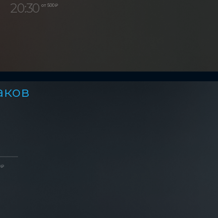
20:30
от 500 ₽
аков
 ₽