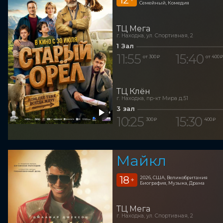
Семейный, Комедия
ТЦ Мега
г. Находка, ул. Спортивная, 2
1 Зал
11:55
15:40
от 300 ₽
от 400 
ТЦ Клён
г. Находка, пр-кт Мира д.51
3 зал
10:25
15:30
300 ₽
400 ₽
Майкл
18
2026, США, Великобритания
+
Биография, Музыка, Драма
ТЦ Мега
г. Находка, ул. Спортивная, 2