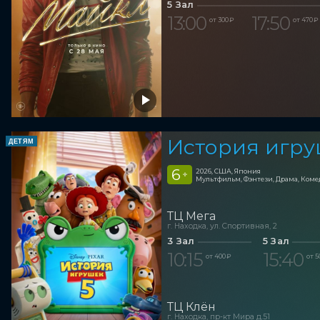
5 Зал
13:00
17:50
от 300 ₽
от 470 ₽
История игру
ДЕТЯМ
6
2026, США, Япония
+
Мультфильм, Фэнтези, Драма, Ком
ТЦ Мега
г. Находка, ул. Спортивная, 2
3 Зал
5 Зал
10:15
15:40
от 400 ₽
от 5
ТЦ Клён
г. Находка, пр-кт Мира д.51