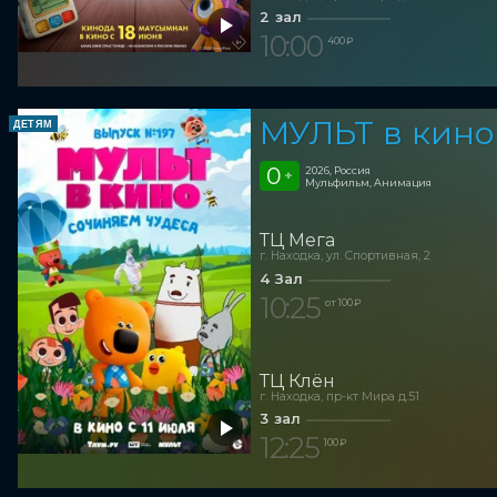
2 зал
10:00
400 ₽
МУЛЬТ в кино
ДЕТЯМ
0
2026, Россия
+
Мульфильм, Анимация
ТЦ Мега
г. Находка, ул. Спортивная, 2
4 Зал
10:25
от 100 ₽
ТЦ Клён
г. Находка, пр-кт Мира д.51
3 зал
12:25
100 ₽