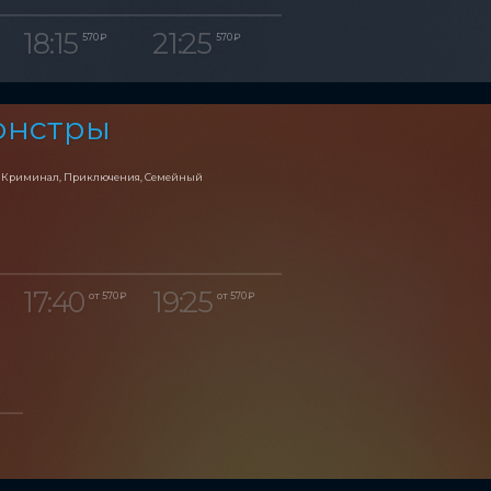
18:15
21:25
570 ₽
570 ₽
онстры
, Криминал, Приключения, Семейный
17:40
19:25
от 570 ₽
от 570 ₽