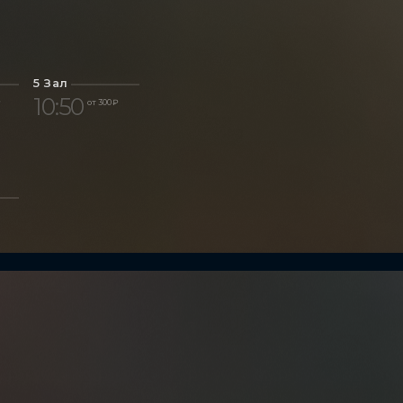
5 Зал
10:50
₽
от 300 ₽