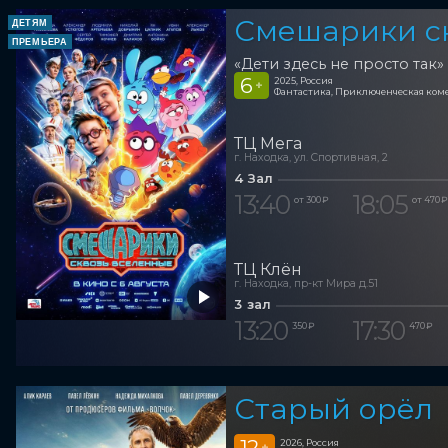
Смешарики с
ДЕТЯМ
ПРЕМЬЕРА
«Дети здесь не просто так»
6
2025, Россия
+
Фантастика, Приключенческая ком
ТЦ Мега
г. Находка, ул. Спортивная, 2
4 Зал
13:40
18:05
от 300 ₽
от 470 ₽
ТЦ Клён
г. Находка, пр-кт Мира д.51
3 зал
13:20
17:30
350 ₽
470 ₽
Старый орёл
12
2026, Россия
+