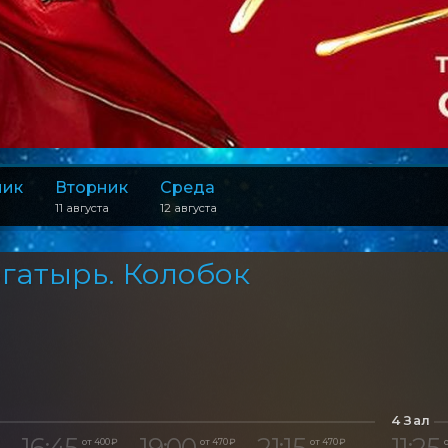
ник
Вторник
Среда
11 августа
12 августа
гатырь. Колобок
4 Зал
16:45
19:00
21:15
11:25
от 400 ₽
от 470 ₽
от 470 ₽
о