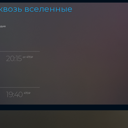
квозь вселенные
едия
20:15
от 470 ₽
19:40
470 ₽