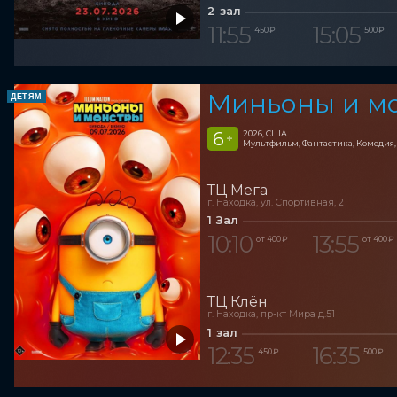
2 зал
11:55
15:05
450 ₽
500 ₽
Миньоны и м
ДЕТЯМ
6
2026, США
+
Мультфильм, Фантастика, Комедия
ТЦ Мега
г. Находка, ул. Спортивная, 2
1 Зал
10:10
13:55
от 400 ₽
от 400 ₽
ТЦ Клён
г. Находка, пр-кт Мира д.51
1 зал
12:35
16:35
450 ₽
500 ₽