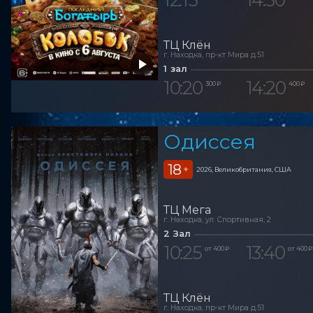
ТЦ Клён
г. Находка, пр-кт Мира д.51
1 зал
10:20
14:20
300 ₽
400 ₽
Одиссея
18
+
2026, Великобритания, США
ТЦ Мега
г. Находка, ул. Спортивная, 2
2 Зал
10:25
13:40
от 400 ₽
от 400 ₽
ТЦ Клён
г. Находка, пр-кт Мира д.51