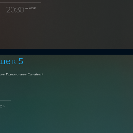
20:30
от 470 ₽
шек 5
едия, Приключения, Семейный
00 ₽