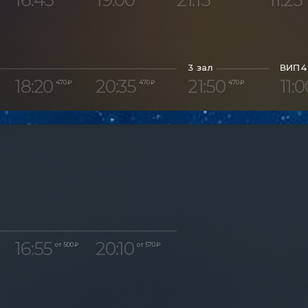
3 зал
ВИП4
18:20
20:35
21:50
11:0
470 ₽
470 ₽
470 ₽
16:55
20:10
от 500 ₽
от 570 ₽