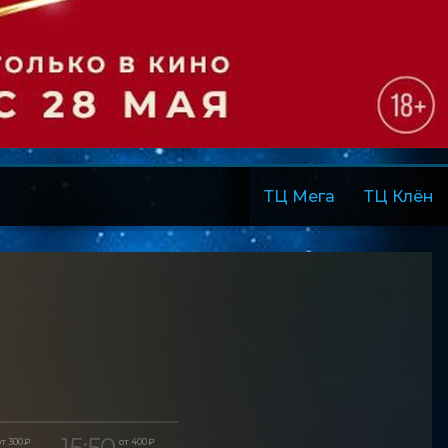
ТЦ Мега
ТЦ Клён
15:50
т 300 ₽
от 400 ₽