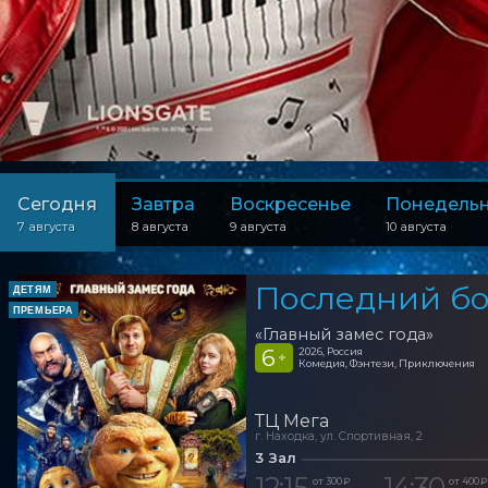
Сегодня
Завтра
Воскресенье
Понедель
7 августа
8 августа
9 августа
10 августа
Последний бо
ДЕТЯМ
ПРЕМЬЕРА
«Главный замес года»
6
2026, Россия
+
Комедия, Фэнтези, Приключения
ТЦ Мега
г. Находка, ул. Спортивная, 2
3 Зал
12:15
14:30
от 300 ₽
от 400 ₽