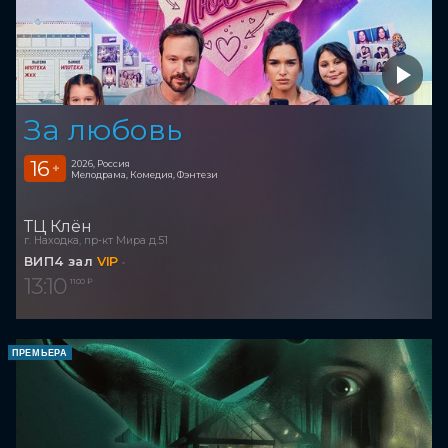
За любовь
16
2026, Россия
+
Мелодрама, Комедия, Фэнтези
ТЦ Клён
г. Находка, пр-кт Мира д.51
ВИП4 зал
VIP
13:10
1 100 ₽
ПРЕМЬЕРА