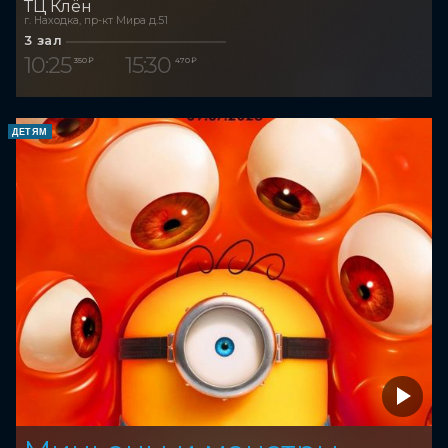
ТЦ Клён
г. Находка, пр-кт Мира д.51
3 зал
10:25
15:30
350 ₽
470 ₽
ДЕТЯМ