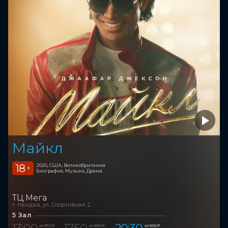
Майкл
18
2026, США, Великобритания
+
Биография, Музыка, Драма
ТЦ Мега
г. Находка, ул. Спортивная, 2
5 Зал
13:00
17:50
20:30
от 370 ₽
от 500 ₽
от 500 ₽