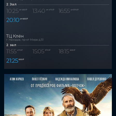
2 Зал
10:25
13:40
16:55
от 450 ₽
от 470 ₽
от 570 ₽
20:10
от 600 ₽
ТЦ Клён
г. Находка, пр-кт Мира д.51
2 зал
11:55
15:05
18:15
470 ₽
570 ₽
600 ₽
21:25
600 ₽