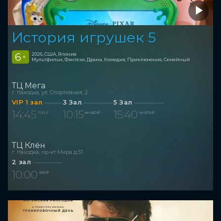
История игрушек 5
6
2026, США, Япония
+
Мультфильм, Фэнтези, Драма, Комедия, Приключения, Семейный
ТЦ Мега
г. Находка, ул. Спортивная, 2
VIP 1 зал
3 Зал
5 Зал
14:45
10:15
15:40
1 100 ₽
от 450 ₽
от 570 ₽
ТЦ Клён
г. Находка, пр-кт Мира д.51
2 зал
10:00
450 ₽