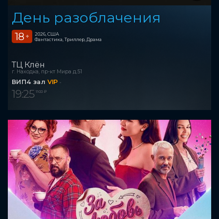
День разоблачения
18
2026, США
+
Фантастика, Триллер, Драма
ТЦ Клён
г. Находка, пр-кт Мира д.51
ВИП4 зал
VIP
19:25
1 100 ₽