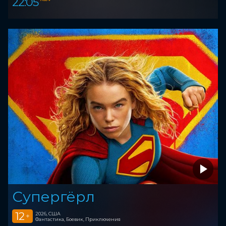
22:05
Супергёрл
12
2026, США
+
Фантастика, Боевик, Приключения