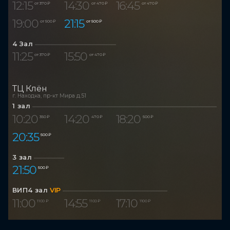
12:15
14:30
16:45
от 370 ₽
от 470 ₽
от 470 ₽
19:00
21:15
от 500 ₽
от 500 ₽
4 Зал
11:25
15:50
от 370 ₽
от 470 ₽
ТЦ Клён
г. Находка, пр-кт Мира д.51
1 зал
10:20
14:20
18:20
350 ₽
470 ₽
500 ₽
20:35
500 ₽
3 зал
21:50
500 ₽
ВИП4 зал
VIP
11:00
14:55
17:10
1 100 ₽
1 100 ₽
1 100 ₽