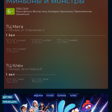
Миньоны и монстры
2026, США
6
+
Мультфильм, Фантастика, Комедия, Криминал, Приключения,
Семейный
ТЦ Мега
г. Находка, ул. Спортивная, 2
1 Зал
10:10
13:55
17:40
от 450 ₽
от 470 ₽
от 600 ₽
19:25
от 600 ₽
ТЦ Клён
г. Находка, пр-кт Мира д.51
1 зал
12:35
16:35
470 ₽
570 ₽
ДЕТЯМ
ПРЕМЬЕРА