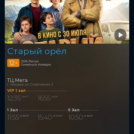
Старый орёл
12
2026, Россия
+
Семейный, Комедия
ТЦ Мега
г. Находка, ул. Спортивная, 2
VIP 1 зал
12:35
16:55
1 100 ₽
1 100 ₽
1 Зал
5 Зал
11:55
15:40
10:50
от 350 ₽
от 470 ₽
от 350 ₽