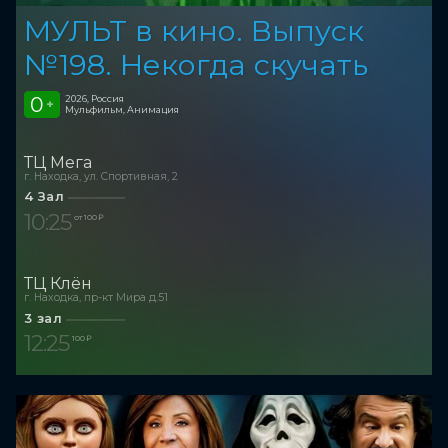
МУЛЬТ в кино. Выпуск
№198. Некогда скучать
0
2026, Россия
+
Мульфильм, Анимация
ТЦ Мега
г. Находка, ул. Спортивная, 2
4 Зал
10:25
от 100 ₽
ТЦ Клён
г. Находка, пр-кт Мира д.51
3 зал
12:25
100 ₽