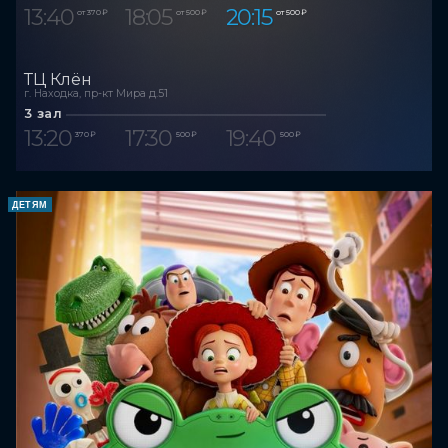
13:40
18:05
20:15
от 370 ₽
от 500 ₽
от 500 ₽
ТЦ Клён
г. Находка, пр-кт Мира д.51
3 зал
13:20
17:30
19:40
370 ₽
500 ₽
500 ₽
ДЕТЯМ