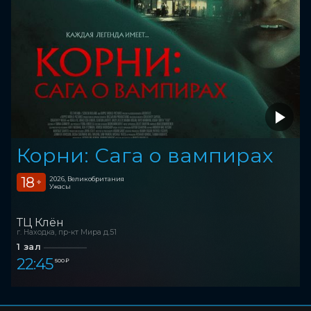
Корни: Сага о вампирах
18
2026, Великобритания
+
Ужасы
ТЦ Клён
г. Находка, пр-кт Мира д.51
1 зал
22:45
500 ₽