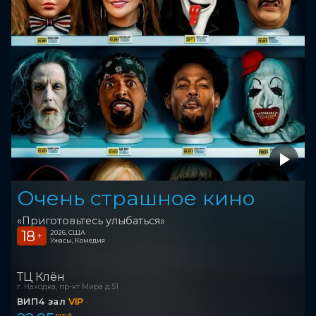
Очень страшное кино
«Приготовьтесь улыбаться»
18
2026, США
+
Ужасы, Комедия
ТЦ Клён
г. Находка, пр-кт Мира д.51
ВИП4 зал
VIP
1 100 ₽