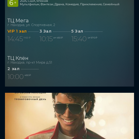
6
2026, США, Япония
+
Мультфильм, Фэнтези, Драма, Комедия, Приключения, Семейный
ТЦ Мега
г. Находка, ул. Спортивная, 2
VIP 1 зал
3 Зал
5 Зал
14:45
10:15
15:40
1 100 ₽
от 450 ₽
от 570 ₽
ТЦ Клён
г. Находка, пр-кт Мира д.51
2 зал
10:00
450 ₽