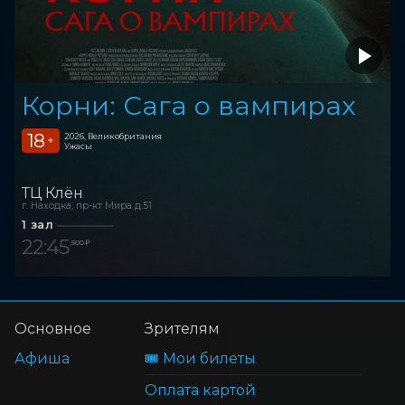
Корни: Сага о вампирах
18
2026, Великобритания
+
Ужасы
ТЦ Клён
г. Находка, пр-кт Мира д.51
1 зал
22:45
500 ₽
Основное
Зрителям
Афиша
🎟️ Мои билеты
Оплата картой