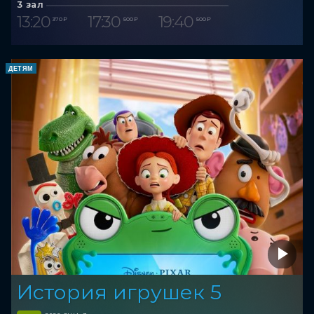
3 зал
13:20
17:30
19:40
370 ₽
500 ₽
500 ₽
ДЕТЯМ
История игрушек 5