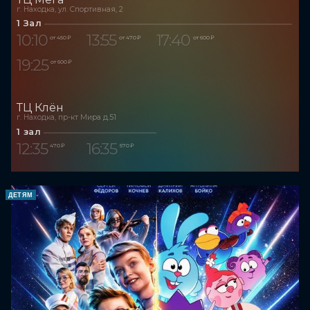
г. Находка, ул. Спортивная, 2
1 Зал
10:10
13:55
17:40
от 450 ₽
от 470 ₽
от 600 ₽
19:25
от 600 ₽
ТЦ Клён
г. Находка, пр-кт Мира д.51
1 зал
12:35
16:35
470 ₽
570 ₽
ДЕТЯМ