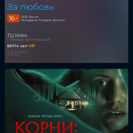
За любовь
16
2026, Россия
+
Мелодрама, Комедия, Фэнтези
ТЦ Клён
г. Находка, пр-кт Мира д.51
ВИП4 зал
VIP
13:10
1 100 ₽