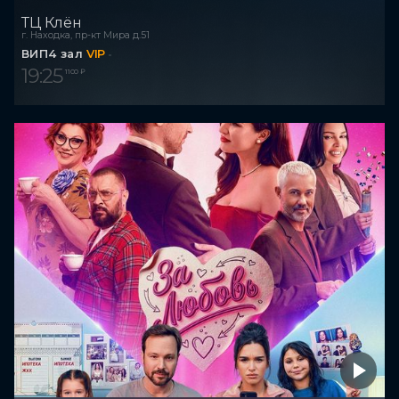
ТЦ Клён
г. Находка, пр-кт Мира д.51
ВИП4 зал
VIP
19:25
1 100 ₽