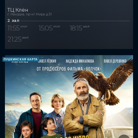
ТЦ Клён
г. Находка, пр-кт Мира д.51
2 зал
11:55
15:05
18:15
470 ₽
570 ₽
600 ₽
21:25
600 ₽
ПУШКИНСКАЯ КАРТА