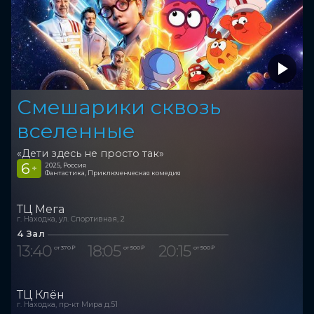
Смешарики сквозь
вселенные
«Дети здесь не просто так»
6
2025, Россия
+
Фантастика, Приключенческая комедия
ТЦ Мега
г. Находка, ул. Спортивная, 2
4 Зал
13:40
18:05
20:15
от 370 ₽
от 500 ₽
от 500 ₽
ТЦ Клён
г. Находка, пр-кт Мира д.51