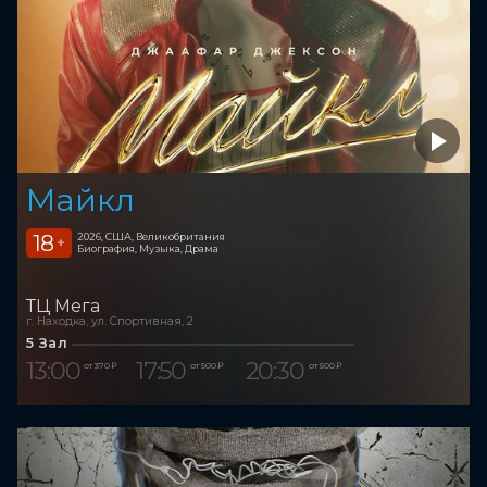
Майкл
18
2026, США, Великобритания
+
Биография, Музыка, Драма
ТЦ Мега
г. Находка, ул. Спортивная, 2
5 Зал
13:00
17:50
20:30
от 370 ₽
от 500 ₽
от 500 ₽