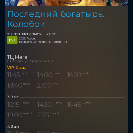
Последний богатырь.
Колобок
«Главный замес года»
6
2026, Россия
+
Комедия, Фэнтези, Приключения
ТЦ Мега
г. Находка, ул. Спортивная, 2
VIP 2 зал
11:45
14:00
16:20
1 100 ₽
1 100 ₽
1 100 ₽
18:40
21:00
1 100 ₽
1 100 ₽
3 Зал
12:15
14:30
16:45
от 370 ₽
от 470 ₽
от 470 ₽
19:00
21:15
от 500 ₽
от 500 ₽
4 Зал
от 370 ₽
от 470 ₽