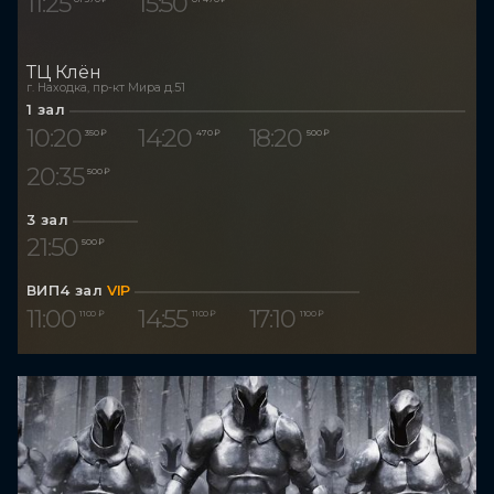
11:25
15:50
ТЦ Клён
г. Находка, пр-кт Мира д.51
1 зал
10:20
14:20
18:20
350 ₽
470 ₽
500 ₽
20:35
500 ₽
3 зал
21:50
500 ₽
ВИП4 зал
VIP
11:00
14:55
17:10
1 100 ₽
1 100 ₽
1 100 ₽