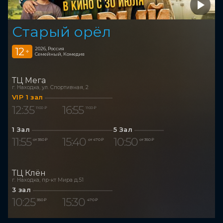
Старый орёл
12
2026, Россия
+
Семейный, Комедия
ТЦ Мега
г. Находка, ул. Спортивная, 2
VIP 1 зал
12:35
16:55
1 100 ₽
1 100 ₽
1 Зал
5 Зал
11:55
15:40
10:50
от 350 ₽
от 470 ₽
от 350 ₽
ТЦ Клён
г. Находка, пр-кт Мира д.51
3 зал
10:25
15:30
350 ₽
470 ₽