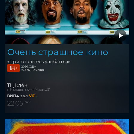
Очень страшное кино
«Приготовьтесь улыбаться»
18
2026, США
+
Ужасы, Комедия
ТЦ Клён
г. Находка, пр-кт Мира д.51
ВИП4 зал
VIP
22:05
1 100 ₽