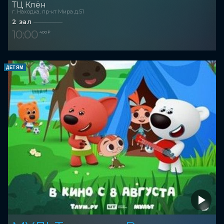
ТЦ Клён
г. Находка, пр-кт Мира д.51
2 зал
10:00
400 ₽
ДЕТЯМ