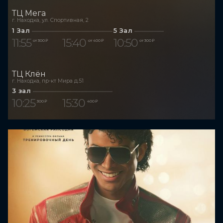
ТЦ Мега
г. Находка, ул. Спортивная, 2
1 Зал
5 Зал
11:55
15:40
10:50
от 300 ₽
от 400 ₽
от 300 ₽
ТЦ Клён
г. Находка, пр-кт Мира д.51
3 зал
10:25
15:30
300 ₽
400 ₽