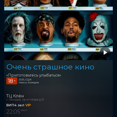
Очень страшное кино
«Приготовьтесь улыбаться»
18
2026, США
+
Ужасы, Комедия
ТЦ Клён
г. Находка, пр-кт Мира д.51
ВИП4 зал
VIP
22:05
1 000 ₽