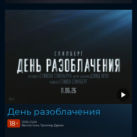
День разоблачения
18
2026, США
+
Фантастика, Триллер, Драма