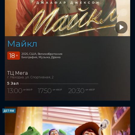
Майкл
18
2026, США, Великобритания
+
Биография, Музыка, Драма
ТЦ Мега
г. Находка, ул. Спортивная, 2
5 Зал
13:00
17:50
20:30
от 300 ₽
от 450 ₽
от 450 ₽
ДЕТЯМ