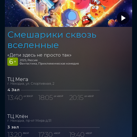
Смешарики сквозь
вселенные
«Дети здесь не просто так»
6
2025, Россия
+
Фантастика, Приключенческая комедия
ТЦ Мега
г. Находка, ул. Спортивная, 2
4 Зал
13:40
18:05
20:15
от 300 ₽
от 450 ₽
от 450 ₽
ТЦ Клён
г. Находка, пр-кт Мира д.51
3 зал
13:20
17:30
19:40
350 ₽
450 ₽
450 ₽