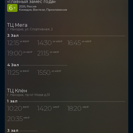
«Главный замес года»
6
2026, Россия
+
Комедия, Фэнтези, Приключения
ТЦ Мега
г. Находка, ул. Спортивная, 2
3 Зал
12:15
14:30
16:45
от 300 ₽
от 400 ₽
от 400 ₽
19:00
21:15
от 450 ₽
от 450 ₽
4 Зал
11:25
15:50
от 300 ₽
от 400 ₽
ТЦ Клён
г. Находка, пр-кт Мира д.51
1 зал
10:20
14:20
18:20
300 ₽
400 ₽
450 ₽
20:35
450 ₽
3 зал