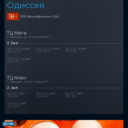
Одиссея
18
+
2026, Великобритания, США
ТЦ Мега
г. Находка, ул. Спортивная, 2
2 Зал
10:25
13:40
16:55
от 400 ₽
от 400 ₽
от 500 ₽
20:10
от 550 ₽
ТЦ Клён
г. Находка, пр-кт Мира д.51
2 зал
11:55
15:05
18:15
450 ₽
500 ₽
550 ₽
21:25
550 ₽
ДЕТЯМ