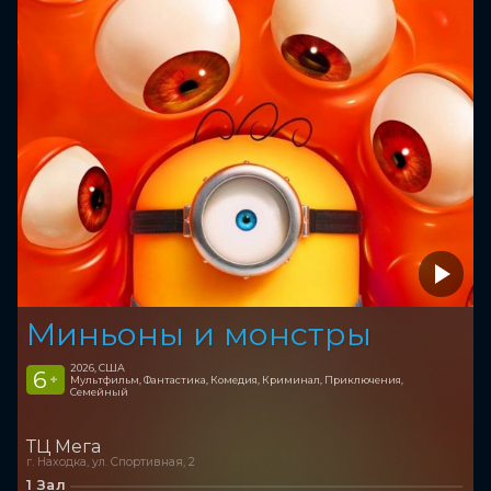
Миньоны и монстры
2026, США
6
+
Мультфильм, Фантастика, Комедия, Криминал, Приключения,
Семейный
ТЦ Мега
г. Находка, ул. Спортивная, 2
1 Зал