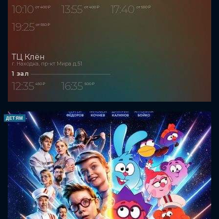
10:10
13:55
17:40
от 400 ₽
от 400 ₽
от 550 ₽
19:25
от 550 ₽
ТЦ Клён
г. Находка, пр-кт Мира д.51
1 зал
12:35
16:35
450 ₽
500 ₽
ДЕТЯМ