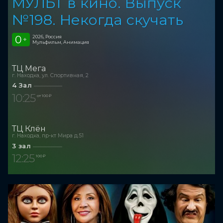
МУЛЬТ в кино. Выпуск
№198. Некогда скучать
0
2026, Россия
+
Мульфильм, Анимация
ТЦ Мега
г. Находка, ул. Спортивная, 2
4 Зал
10:25
от 100 ₽
ТЦ Клён
г. Находка, пр-кт Мира д.51
3 зал
12:25
100 ₽