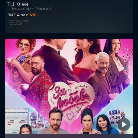
ТЦ Клён
г. Находка, пр-кт Мира д.51
ВИП4 зал
VIP
19:25
1 000 ₽