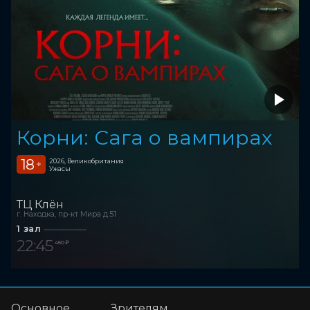
Корни: Сага о вампирах
18
2026, Великобритания
+
Ужасы
ТЦ Клён
г. Находка, пр-кт Мира д.51
1 зал
22:45
450 ₽
Основное
Зрителям