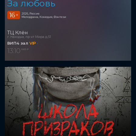
За любовь
16
2026, Россия
+
Мелодрама, Комедия, Фэнтези
ТЦ Клён
г. Находка, пр-кт Мира д.51
ВИП4 зал
VIP
13:10
1 000 ₽