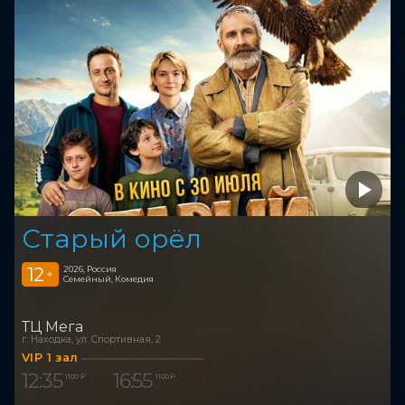
Старый орёл
12
2026, Россия
+
Семейный, Комедия
ТЦ Мега
г. Находка, ул. Спортивная, 2
VIP 1 зал
12:35
16:55
1 100 ₽
1 100 ₽