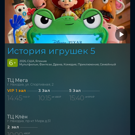
История игрушек 5
6
2026, США, Япония
+
Мультфильм, Фэнтези, Драма, Комедия, Приключения, Семейный
ТЦ Мега
г. Находка, ул. Спортивная, 2
VIP 1 зал
3 Зал
5 Зал
14:45
10:15
15:40
1 100 ₽
от 450 ₽
от 570 ₽
ТЦ Клён
г. Находка, пр-кт Мира д.51
2 зал
10:00
450 ₽