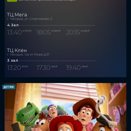
ТЦ Мега
г. Находка, ул. Спортивная, 2
4 Зал
13:40
18:05
20:15
от 370 ₽
от 500 ₽
от 500 ₽
ТЦ Клён
г. Находка, пр-кт Мира д.51
3 зал
13:20
17:30
19:40
370 ₽
500 ₽
500 ₽
ДЕТЯМ