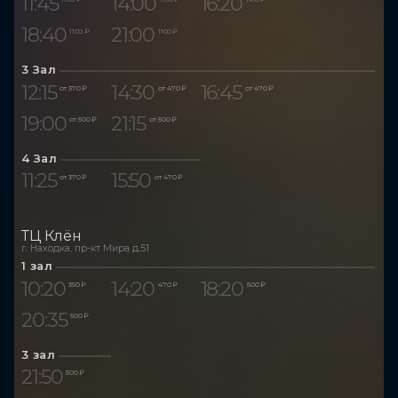
11:45
14:00
16:20
18:40
21:00
1 100 ₽
1 100 ₽
3 Зал
12:15
14:30
16:45
от 370 ₽
от 470 ₽
от 470 ₽
19:00
21:15
от 500 ₽
от 500 ₽
4 Зал
11:25
15:50
от 370 ₽
от 470 ₽
ТЦ Клён
г. Находка, пр-кт Мира д.51
1 зал
10:20
14:20
18:20
350 ₽
470 ₽
500 ₽
20:35
500 ₽
3 зал
21:50
500 ₽