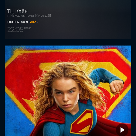
ТЦ Клён
г. Находка, пр-кт Мира д.51
ВИП4 зал
VIP
22:05
1 100 ₽