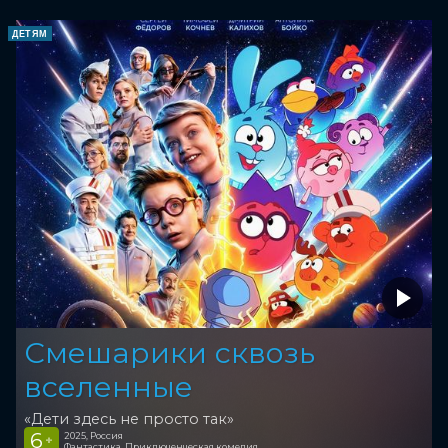
ДЕТЯМ
Смешарики сквозь
вселенные
«Дети здесь не просто так»
6
2025, Россия
+
Фантастика, Приключенческая комедия