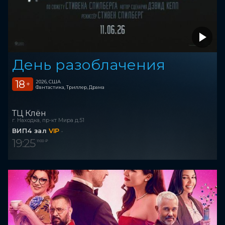
День разоблачения
18
2026, США
+
Фантастика, Триллер, Драма
ТЦ Клён
г. Находка, пр-кт Мира д.51
ВИП4 зал
VIP
19:25
1 100 ₽