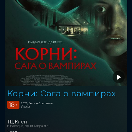
Корни: Сага о вампирах
18
2026, Великобритания
+
Ужасы
ТЦ Клён
г. Находка, пр-кт Мира д.51