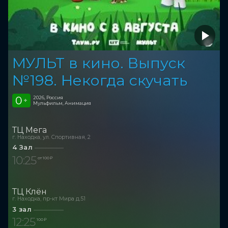
МУЛЬТ в кино. Выпуск
№198. Некогда скучать
0
2026, Россия
+
Мульфильм, Анимация
ТЦ Мега
г. Находка, ул. Спортивная, 2
4 Зал
10:25
от 100 ₽
ТЦ Клён
г. Находка, пр-кт Мира д.51
3 зал
12:25
100 ₽