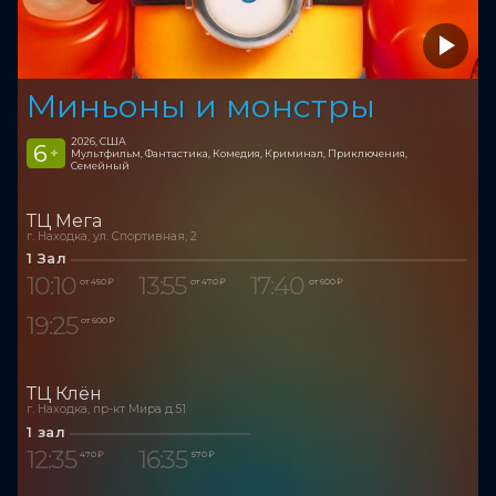
Миньоны и монстры
2026, США
6
+
Мультфильм, Фантастика, Комедия, Криминал, Приключения,
Семейный
ТЦ Мега
г. Находка, ул. Спортивная, 2
1 Зал
10:10
13:55
17:40
от 450 ₽
от 470 ₽
от 600 ₽
19:25
от 600 ₽
ТЦ Клён
г. Находка, пр-кт Мира д.51
1 зал
12:35
16:35
470 ₽
570 ₽