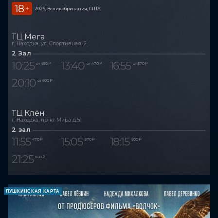
18
+
2026, Великобритания, США
ТЦ Мега
г. Находка, ул. Спортивная, 2
2 Зал
10:25
13:40
16:55
от 450 ₽
от 470 ₽
от 570 ₽
20:10
от 600 ₽
ТЦ Клён
г. Находка, пр-кт Мира д.51
2 зал
11:55
15:05
18:15
470 ₽
570 ₽
600 ₽
21:25
600 ₽
ПУШКИНСКАЯ КАРТА