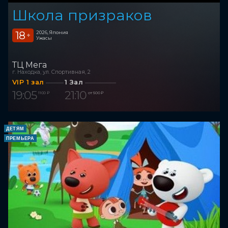
Школа призраков
18
2026, Япония
+
Ужасы
ТЦ Мега
г. Находка, ул. Спортивная, 2
VIP 1 зал
1 Зал
19:05
21:10
1 100 ₽
от 500 ₽
ДЕТЯМ
ПРЕМЬЕРА