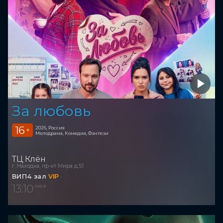
За любовь
16
2026, Россия
+
Мелодрама, Комедия, Фэнтези
ТЦ Клён
г. Находка, пр-кт Мира д.51
ВИП4 зал
VIP
13:10
1 100 ₽