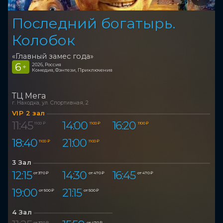
Последний богатырь.
Колобок
«Главный замес года»
6
2026, Россия
+
Комедия, Фэнтези, Приключения
ТЦ Мега
г. Находка, ул. Спортивная, 2
VIP 2 зал
11:45
14:00
16:20
1 100 ₽
1 100 ₽
1 100 ₽
18:40
21:00
1 100 ₽
1 100 ₽
3 Зал
12:15
14:30
16:45
от 370 ₽
от 470 ₽
от 470 ₽
19:00
21:15
от 500 ₽
от 500 ₽
4 Зал
от 370 ₽
от 470 ₽