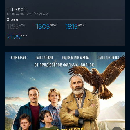
ТЦ Клён
г. Находка, пр-кт Мира д.51
2 зал
11:55
15:05
18:15
470 ₽
570 ₽
600 ₽
21:25
600 ₽