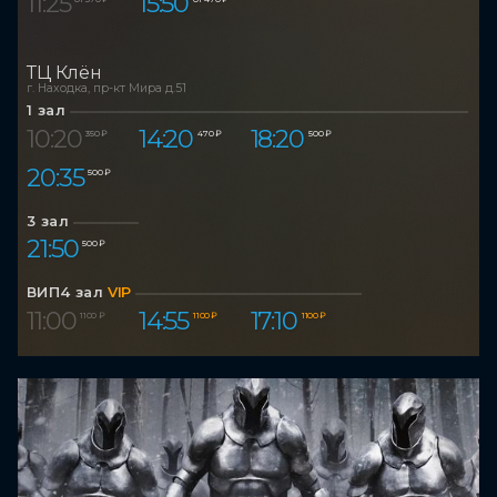
11:25
15:50
ТЦ Клён
г. Находка, пр-кт Мира д.51
1 зал
10:20
14:20
18:20
350 ₽
470 ₽
500 ₽
20:35
500 ₽
3 зал
21:50
500 ₽
ВИП4 зал
VIP
11:00
14:55
17:10
1 100 ₽
1 100 ₽
1 100 ₽