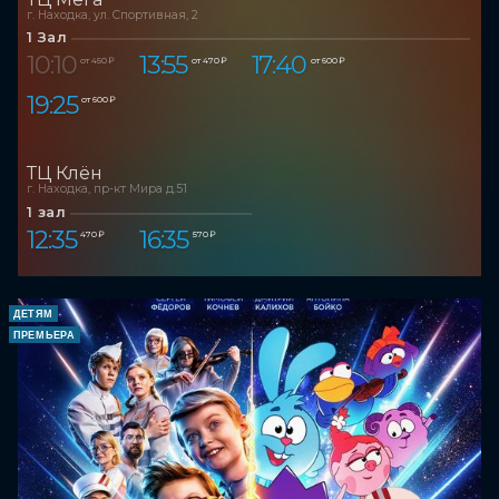
г. Находка, ул. Спортивная, 2
1 Зал
10:10
13:55
17:40
от 450 ₽
от 470 ₽
от 600 ₽
19:25
от 600 ₽
ТЦ Клён
г. Находка, пр-кт Мира д.51
1 зал
12:35
16:35
470 ₽
570 ₽
ДЕТЯМ
ПРЕМЬЕРА