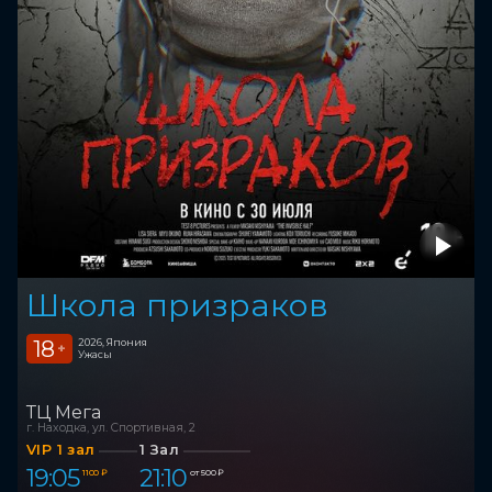
Школа призраков
18
2026, Япония
+
Ужасы
ТЦ Мега
г. Находка, ул. Спортивная, 2
VIP 1 зал
1 Зал
19:05
21:10
1 100 ₽
от 500 ₽