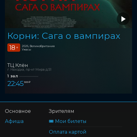
Корни: Сага о вампирах
18
2026, Великобритания
+
Ужасы
ТЦ Клён
г. Находка, пр-кт Мира д.51
1 зал
22:45
500 ₽
Основное
Зрителям
Афиша
🎟️ Мои билеты
Оплата картой