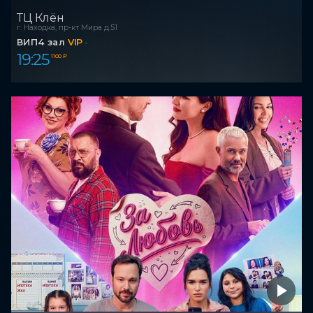
ТЦ Клён
г. Находка, пр-кт Мира д.51
ВИП4 зал
VIP
19:25
1 100 ₽