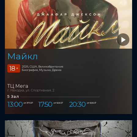
Майкл
18
2026, США, Великобритания
+
Биография, Музыка, Драма
ТЦ Мега
г. Находка, ул. Спортивная, 2
5 Зал
13:00
17:50
20:30
от 370 ₽
от 500 ₽
от 500 ₽