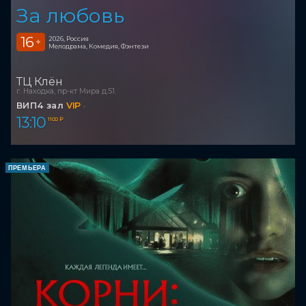
За любовь
16
2026, Россия
+
Мелодрама, Комедия, Фэнтези
ТЦ Клён
г. Находка, пр-кт Мира д.51
ВИП4 зал
VIP
13:10
1 100 ₽
ПРЕМЬЕРА