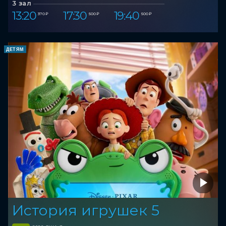
3 зал
13:20
17:30
19:40
370 ₽
500 ₽
500 ₽
ДЕТЯМ
История игрушек 5