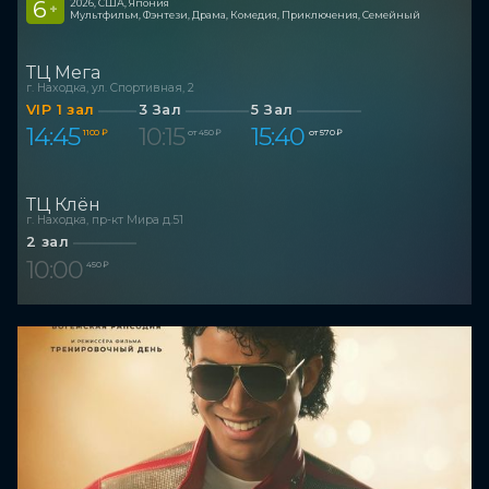
6
2026, США, Япония
+
Мультфильм, Фэнтези, Драма, Комедия, Приключения, Семейный
ТЦ Мега
г. Находка, ул. Спортивная, 2
VIP 1 зал
3 Зал
5 Зал
14:45
10:15
15:40
1 100 ₽
от 450 ₽
от 570 ₽
ТЦ Клён
г. Находка, пр-кт Мира д.51
2 зал
10:00
450 ₽