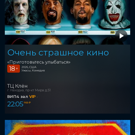
Очень страшное кино
«Приготовьтесь улыбаться»
18
2026, США
+
Ужасы, Комедия
ТЦ Клён
г. Находка, пр-кт Мира д.51
ВИП4 зал
VIP
22:05
1 100 ₽