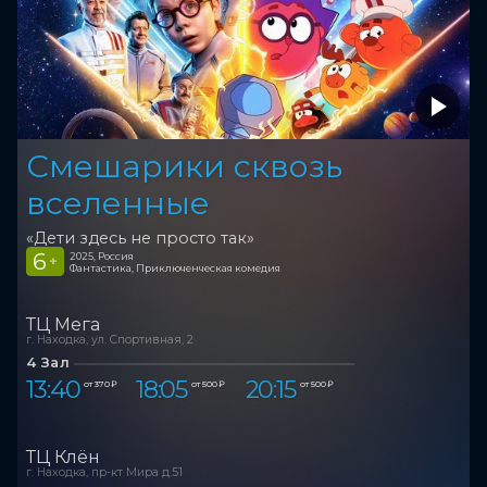
Смешарики сквозь
вселенные
«Дети здесь не просто так»
6
2025, Россия
+
Фантастика, Приключенческая комедия
ТЦ Мега
г. Находка, ул. Спортивная, 2
4 Зал
13:40
18:05
20:15
от 370 ₽
от 500 ₽
от 500 ₽
ТЦ Клён
г. Находка, пр-кт Мира д.51