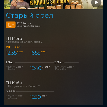
Старый орёл
12
2026, Россия
+
Семейный, Комедия
ТЦ Мега
г. Находка, ул. Спортивная, 2
VIP 1 зал
12:35
16:55
1 100 ₽
1 100 ₽
1 Зал
5 Зал
11:55
15:40
10:50
от 350 ₽
от 470 ₽
от 350 ₽
ТЦ Клён
г. Находка, пр-кт Мира д.51
3 зал
10:25
15:30
350 ₽
470 ₽