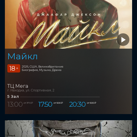
Майкл
18
2026, США, Великобритания
+
Биография, Музыка, Драма
ТЦ Мега
г. Находка, ул. Спортивная, 2
5 Зал
13:00
17:50
20:30
от 370 ₽
от 500 ₽
от 500 ₽