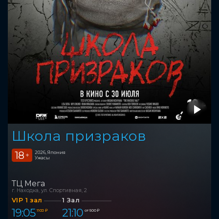
Школа призраков
18
2026, Япония
+
Ужасы
ТЦ Мега
г. Находка, ул. Спортивная, 2
VIP 1 зал
1 Зал
19:05
21:10
1 100 ₽
от 500 ₽