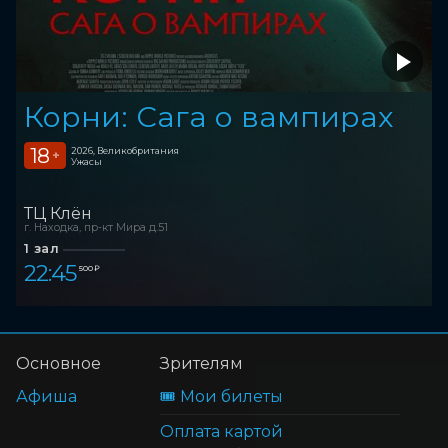
Корни: Сага о вампирах
18
2026, Великобритания
+
Ужасы
ТЦ Клён
г. Находка, пр-кт Мира д.51
1 зал
22:45
500 ₽
Основное
Зрителям
Афиша
🎟️ Мои билеты
Оплата картой