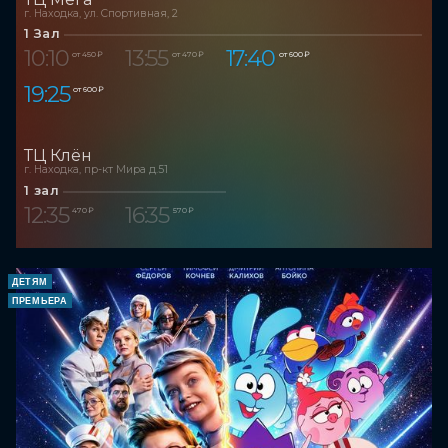
г. Находка, ул. Спортивная, 2
1 Зал
10:10
13:55
17:40
от 450 ₽
от 470 ₽
от 600 ₽
19:25
от 600 ₽
ТЦ Клён
г. Находка, пр-кт Мира д.51
1 зал
12:35
16:35
470 ₽
570 ₽
ДЕТЯМ
ПРЕМЬЕРА