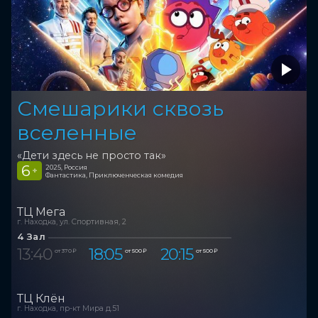
Смешарики сквозь
вселенные
«Дети здесь не просто так»
6
2025, Россия
+
Фантастика, Приключенческая комедия
ТЦ Мега
г. Находка, ул. Спортивная, 2
4 Зал
13:40
18:05
20:15
от 370 ₽
от 500 ₽
от 500 ₽
ТЦ Клён
г. Находка, пр-кт Мира д.51