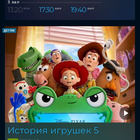
3 зал
13:20
17:30
19:40
370 ₽
500 ₽
500 ₽
ДЕТЯМ
История игрушек 5