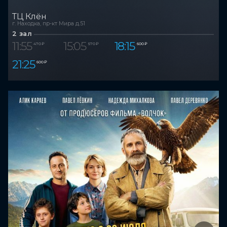
ТЦ Клён
г. Находка, пр-кт Мира д.51
2 зал
11:55
15:05
18:15
470 ₽
570 ₽
600 ₽
21:25
600 ₽