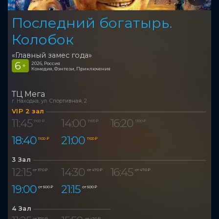
Последний богатырь.
Колобок
«Главный замес года»
6
2026, Россия
+
Комедия, Фэнтези, Приключения
ТЦ Мега
г. Находка, ул. Спортивная, 2
VIP 2 зал
11:45
14:00
16:20
1 100 ₽
1 100 ₽
1 100 ₽
18:40
21:00
1 100 ₽
1 100 ₽
3 Зал
12:15
14:30
16:45
от 370 ₽
от 470 ₽
от 470 ₽
19:00
21:15
от 500 ₽
от 500 ₽
4 Зал
от 370 ₽
от 470 ₽