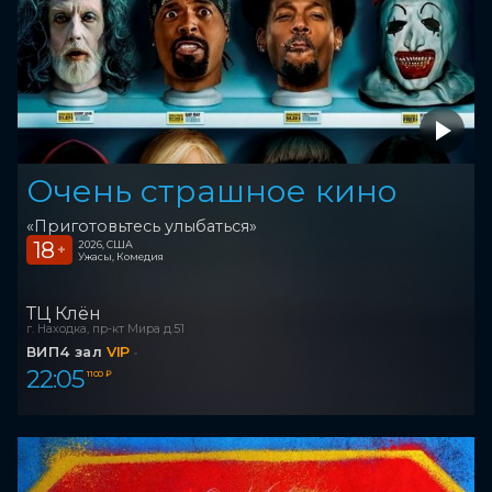
Очень страшное кино
«Приготовьтесь улыбаться»
18
2026, США
+
Ужасы, Комедия
ТЦ Клён
г. Находка, пр-кт Мира д.51
ВИП4 зал
VIP
22:05
1 100 ₽