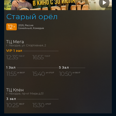
Старый орёл
12
2026, Россия
+
Семейный, Комедия
ТЦ Мега
г. Находка, ул. Спортивная, 2
VIP 1 зал
12:35
16:55
1 100 ₽
1 100 ₽
1 Зал
5 Зал
11:55
15:40
10:50
от 350 ₽
от 470 ₽
от 350 ₽
ТЦ Клён
г. Находка, пр-кт Мира д.51
3 зал
10:25
15:30
350 ₽
470 ₽