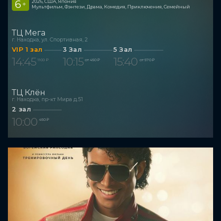
6
2026, США, Япония
+
Мультфильм, Фэнтези, Драма, Комедия, Приключения, Семейный
ТЦ Мега
г. Находка, ул. Спортивная, 2
VIP 1 зал
3 Зал
5 Зал
14:45
10:15
15:40
1 100 ₽
от 450 ₽
от 570 ₽
ТЦ Клён
г. Находка, пр-кт Мира д.51
2 зал
10:00
450 ₽