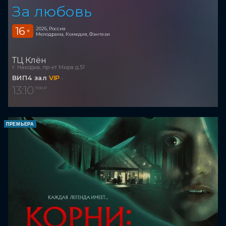
За любовь
16
2026, Россия
+
Мелодрама, Комедия, Фэнтези
ТЦ Клён
г. Находка, пр-кт Мира д.51
ВИП4 зал
VIP
13:10
1 100 ₽
ПРЕМЬЕРА