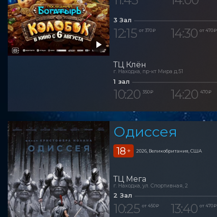
3 Зал
12:15
14:30
от 370 ₽
от 470 ₽
ТЦ Клён
г. Находка, пр-кт Мира д.51
1 зал
10:20
14:20
350 ₽
470 ₽
Одиссея
18
+
2026, Великобритания, США
ТЦ Мега
г. Находка, ул. Спортивная, 2
2 Зал
10:25
13:40
от 450 ₽
от 470 ₽