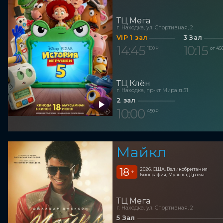
ТЦ Мега
г. Находка, ул. Спортивная, 2
VIP 1 зал
3 Зал
14:45
10:15
1 100 ₽
от 45
ТЦ Клён
г. Находка, пр-кт Мира д.51
2 зал
10:00
450 ₽
Майкл
18
2026, США, Великобритания
+
Биография, Музыка, Драма
ТЦ Мега
г. Находка, ул. Спортивная, 2
5 Зал