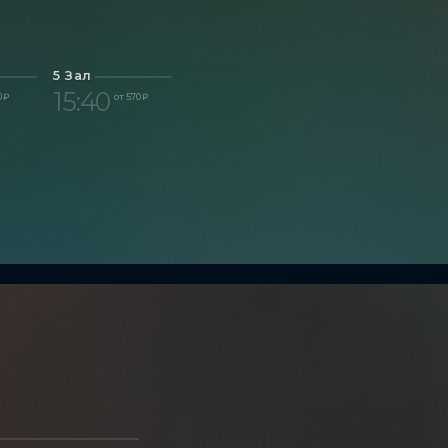
5 Зал
15:40
0 ₽
от 570 ₽