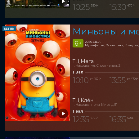
10:25
15:30
350 ₽
470 ₽
Миньоны и м
ДЕТЯМ
6
2026, США
+
Мультфильм, Фантастика, Комедия
ТЦ Мега
г. Находка, ул. Спортивная, 2
1 Зал
10:10
13:55
от 450 ₽
от 470 ₽
ТЦ Клён
г. Находка, пр-кт Мира д.51
1 зал
12:35
16:35
470 ₽
570 ₽