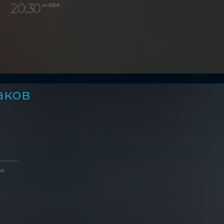
20:30
от 500 ₽
аков
 ₽