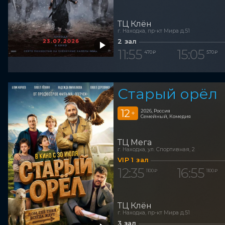
ТЦ Клён
г. Находка, пр-кт Мира д.51
2 зал
11:55
15:05
470 ₽
570 ₽
Старый орёл
12
2026, Россия
+
Семейный, Комедия
ТЦ Мега
г. Находка, ул. Спортивная, 2
VIP 1 зал
12:35
16:55
1 100 ₽
1 100 ₽
ТЦ Клён
г. Находка, пр-кт Мира д.51
3 зал