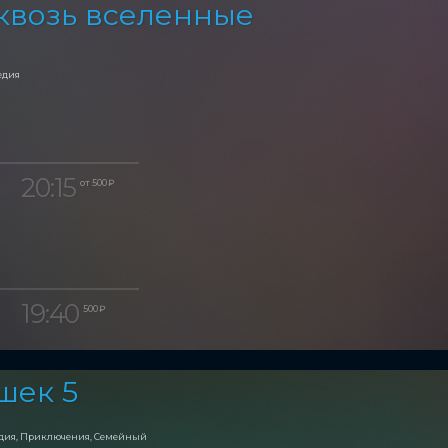
квозь вселенные
едия
20:15
от 500 ₽
19:40
500 ₽
шек 5
едия, Приключения, Семейный