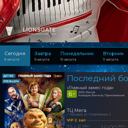
Сегодня
Завтра
Понедельник
Вторник
8 августа
9 августа
10 августа
11 августа
Последний бо
ДЕТЯМ
ПРЕМЬЕРА
«Главный замес года»
6
2026, Россия
+
Комедия, Фэнтези, Приключения
ТЦ Мега
г. Находка, ул. Спортивная, 2
VIP 2 зал
11:45
14:00
1 100 ₽
1 100 ₽