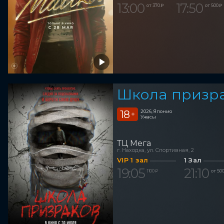
13:00
17:50
от 370 ₽
от 500 ₽
Школа призр
18
2026, Япония
+
Ужасы
ТЦ Мега
г. Находка, ул. Спортивная, 2
VIP 1 зал
1 Зал
19:05
21:10
1 100 ₽
от 500