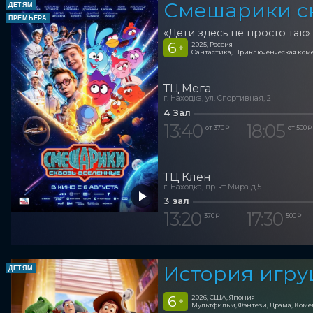
Смешарики с
ДЕТЯМ
ПРЕМЬЕРА
«Дети здесь не просто так»
6
2025, Россия
+
Фантастика, Приключенческая ком
ТЦ Мега
г. Находка, ул. Спортивная, 2
4 Зал
13:40
18:05
от 370 ₽
от 500 ₽
ТЦ Клён
г. Находка, пр-кт Мира д.51
3 зал
13:20
17:30
370 ₽
500 ₽
История игру
ДЕТЯМ
6
2026, США, Япония
+
Мультфильм, Фэнтези, Драма, Ком