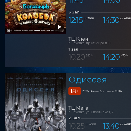
3 Зал
12:15
14:30
от 370 ₽
от 470 ₽
ТЦ Клён
г. Находка, пр-кт Мира д.51
1 зал
10:20
14:20
350 ₽
470 ₽
Одиссея
18
+
2026, Великобритания, США
ТЦ Мега
г. Находка, ул. Спортивная, 2
2 Зал
10:25
13:40
от 450 ₽
от 470 ₽