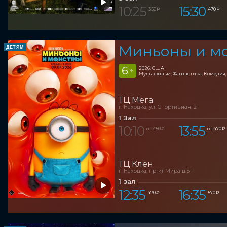
10:25
15:30
350 ₽
470 ₽
Миньоны и м
ДЕТЯМ
6
2026, США
+
Мультфильм, Фантастика, Комедия
ТЦ Мега
г. Находка, ул. Спортивная, 2
1 Зал
10:10
13:55
от 450 ₽
от 470 ₽
ТЦ Клён
г. Находка, пр-кт Мира д.51
1 зал
12:35
16:35
470 ₽
570 ₽