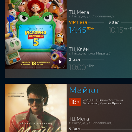
ТЦ Мега
г. Находка, ул. Спортивная, 2
VIP 1 зал
3 Зал
14:45
10:15
1 100 ₽
от 45
ТЦ Клён
г. Находка, пр-кт Мира д.51
2 зал
10:00
450 ₽
Майкл
18
2026, США, Великобритания
+
Биография, Музыка, Драма
ТЦ Мега
г. Находка, ул. Спортивная, 2
5 Зал