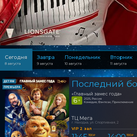
Сегодня
Завтра
Понедельник
Вторник
8 августа
9 августа
10 августа
11 августа
Последний бо
ДЕТЯМ
ПРЕМЬЕРА
«Главный замес года»
6
2026, Россия
+
Комедия, Фэнтези, Приключения
ТЦ Мега
г. Находка, ул. Спортивная, 2
VIP 2 зал
11:45
14:00
1 100 ₽
1 100 ₽