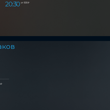
20:30
от 500 ₽
аков
 ₽